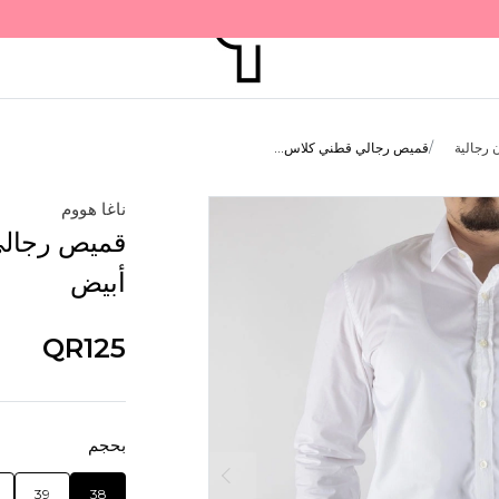
رجالية
قميص رجالي قطني كلاس...
ناغا هووم
قميص رجالي
أبيض
QR125
بحجم
39
38