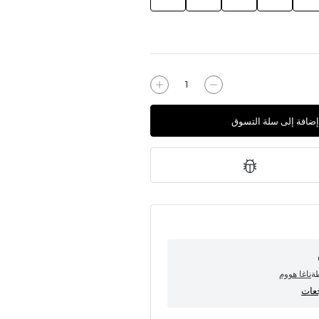
إضافة إلى سلة التسوق
طة
ناغا هووم