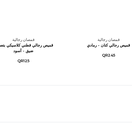
قمصان رجالية
قمصان رجالية
قميص رجالي كتان - رمادي
قميص رجالي قطني كلاسيكي بتص
ضيق - أسود
QR245
QR125