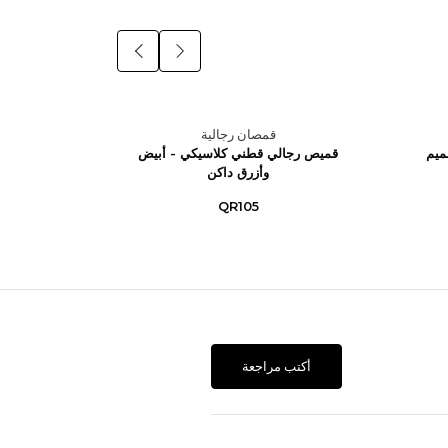
قمصان رجالية
ميم
قميص رجالي قطني كلاسيكي - أبيض
قميص رج
وأزرق داكن
QR105
أكتب مراجعة