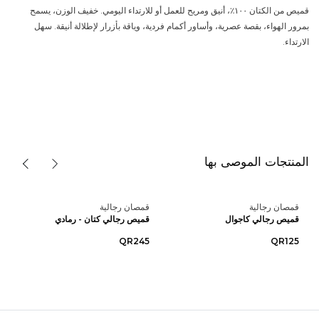
قميص من الكتان ١٠٠٪، أنيق ومريح للعمل أو للارتداء اليومي. خفيف الوزن، يسمح
بمرور الهواء، بقصة عصرية، وأساور أكمام فردية، وياقة بأزرار لإطلالة أنيقة. سهل
الارتداء.
المنتجات الموصى بها
قمصان رجالية
قمصان رجالية
قميص رجالي كاجوال
قميص رجالي كتان - رمادي
QR245
QR125