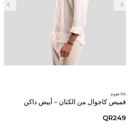
ناغا هووم
قميص كاجوال من الكتان – أبيض داكن
QR249