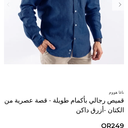
ناغا هووم
قميص رجالي بأكمام طويلة - قصة عصرية من
الكتان -أزرق داكن
QR249