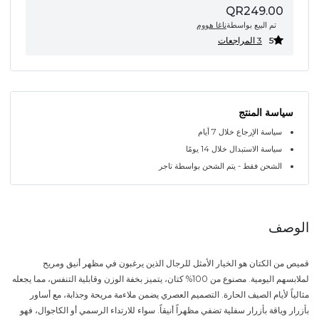
QR249.00
تم البيع بواسطة
ناغا هووم
5
3 المراجعات
سياسة المنتج
سياسة الإرجاع خلال 7 أيام
سياسة الاستبدال خلال 14 يومًا
الشحن فقط - يتم الشحن بواسطة تاجر
الوصف
قميص من الكتان هو الخيار الأمثل للرجال الذين يرغبون في مظهر أنيق ومريح
لملابسهم اليومية. مصنوع من 100% كتان، يتميز بخفة الوزن وقابلية التنفس، مما يجعله
مثالياً لأيام الصيف الحارة. التصميم العصري يضمن ملاءمة مريحة وجذابة، مع أساور
بأزرار وياقة بأزرار سفلية تضفي مظهراً أنيقاً. سواء للارتداء الرسمي أو الكاجوال، فهو