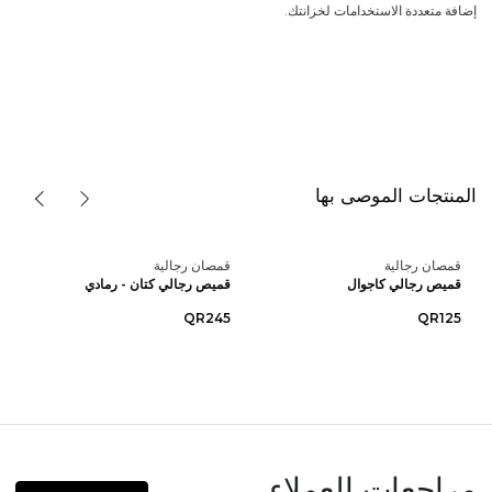
إضافة متعددة الاستخدامات لخزانتك.
المنتجات الموصى بها
قمصان رجالية
قمصان رجالية
قميص رجالي كاجوال
قميص رجالي كتان - رمادي
QR245
QR125
مراجعات العملاء