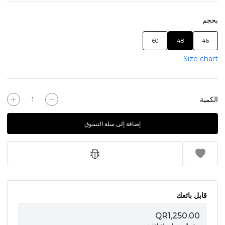
بحجم
60
48
46
Size chart
الكمية
إضافة إلى سلة التسوق
قابل بائعك
QR1,250.00