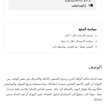
تم البيع بواسطة
ناغا هووم
5
3 المراجعات
سياسة المنتج
سياسة الإرجاع خلال 7 أيام
سياسة الاستبدال خلال 14 يومًا
الشحن فقط - يتم الشحن بواسطة تاجر
الوصف
هذه البدلة مثالية لأولئك الذين يريدون الشعور بالأناقة والاحتراف في نفس الوقت. من
المؤكد أن اللون الأسود الفحمي سيترك انطباعًا، بينما سيبقيك مزيج الصوف والبوليستر
دافئًا ومريحًا طوال اليوم. بالإضافة إلى ذلك، يضمن قماش الليكرا ملاءمة رائعة تتحرك
معك. سواء كنت متجهًا إلى اجتماع أو لتناول العشاء، فمن المؤكد أن هذه البدلة ستثير
إعجابك.