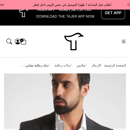
x
Get 10% back on your first order  احصل على 10٪ على أول طلب لك    |    Use code: Welcome10   استخدم الرمز: Welcome10           |                                                                             Order before 1 PM for same-day delivery in Qatar                                 اطلب قبل الساعة 1 ظهرًا للتوصيل في نفس اليوم داخل قطر
0
الصفحة الرئيسية
الرجال
ملابس
بدلات رجالية
بدلة رجالية تشاني - ...