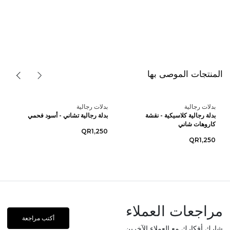
المنتجات الموصى بها
بدلات رجالية
بدلات رجالية
بدلة رجالية كلاسيكية - نقشة
بدلة رجالية تشاني - أسود فحمي
كاروهات شاني
QR1,250
QR1,250
مراجعات العملاء
أكتب مراجعة
شارك أفكارك مع العملاء الآخرين