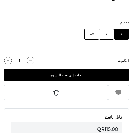
بحجم
40
38
36
الكمية
إضافة إلى سلة التسوق
قابل بائعك
QR115.00