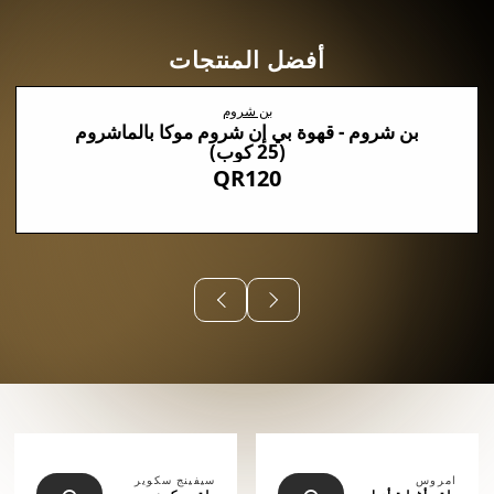
أفضل المنتجات
بن شروم
بن شروم - قهوة بي إن شروم موكا بالماشروم
(25 كوب)
QR120
⠀⠀⠀⠀
امروس
سيفينج سكوير