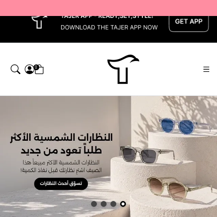
x
0
اجر — Home page default h1 desc