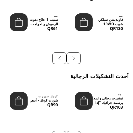
ميا
ميا
فاونديشن سيلكي
ستيب 1 علاج تقوية
شوت 19WO
الرموش والحواجب –
QR61
QR130
ميديوم دارك بدرجة
12 مل
متوسطة إ...
أحدث التشكيلات الرجالية
بوه
كويك سبورت
تيشيرت رجالي واسع
شورت كويك - أبيض
برسمة جرافيك "إذا
QR90
QR103
لم نُعجبك...