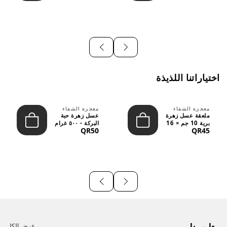
اختياراتنا اللذيذة
معجزة الشفاء
معجزة الشفاء
ملعقة عسل زهرة
عسل زهرة حبة
برية 10 جم × 16
البركة - ٥٠٠ غرام
QR50
QR45
قطعة
عرض الكل