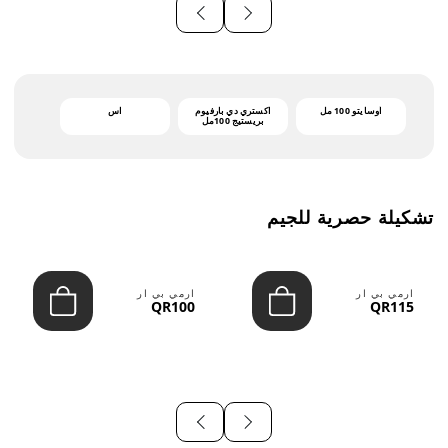
أوسايتو 100 مل
اكستري دي بارفيوم
اس
بريستيج 100مل
تشكيلة حصرية للجيم
ارمي بي ار
ارمي بي ار
QR100
QR115