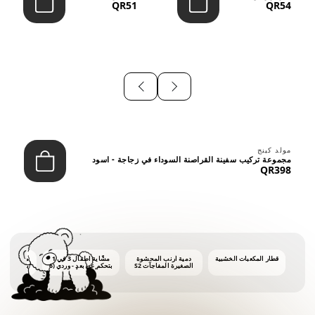
QR51
QR54
⠀
مولد كينج
مجموعة تركيب سفينة القراصنة السوداء في زجاجة - اسود
QR398
قطار المكعبات الخشبية
دمية أرنب المحشوة
مشّاية أطفال 3 في 1
ماكينة فقاع
الصغيرة المفاجآت S2
بتحكم عن بعد - وردي (6
أشهر فأكثر)
أونصات 
الفق