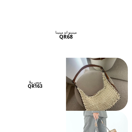
حقائب ستنال اعجابها
عرض الكل
مينينو اند مينينا
QR68
ميس بيلا
QR163