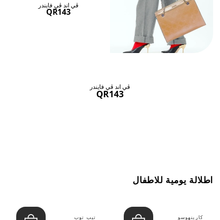
ڤي اند ڤي فايندر
QR143
ڤي اند ڤي فايندر
QR143
اطلالة يومية للاطفال
كارينهوسو
تيب توب