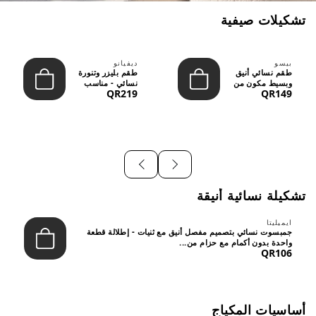
تشكيلات صيفية
بيسو
ديفيانو
طقم نسائي أنيق
طقم بليزر وتنورة
وبسيط مكون من
نسائي - مناسب
QR219
QR149
قطعتين - تصميم
للعمل الرسمي
عصري م...
والسهر...
تشكيلة نسائية أنيقة
ايميليتا
جمبسوت نسائي بتصميم مفصل أنيق مع ثنيات - إطلالة قطعة
واحدة بدون أكمام مع حزام من...
QR106
أساسيات المكياج