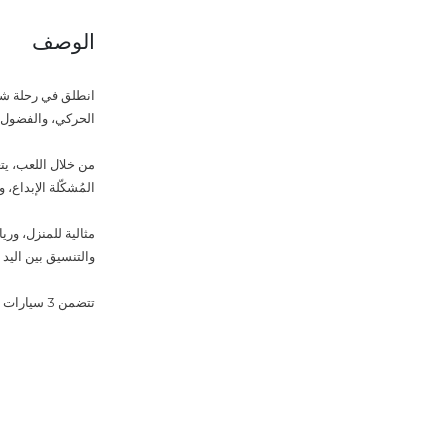
الوصف
انطلق في رحلة شيق
الحركي، والفضول، 
من خلال اللعب، يتع
المُشكّلة الإبداع، 
مثالية للمنزل، وري
والتنسيق بين اليد و
تتضمن 3 سيارات و15 مكعبًا خشبيًا بألوان وأشكال متنوعة.