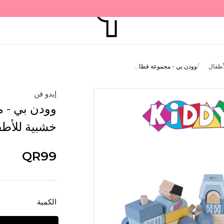
أطفال
وودن بي - مجموعة قطا...
إيدو فن
وودن بي - 
خشبية للأطفال من 1 
QR99
الكمية