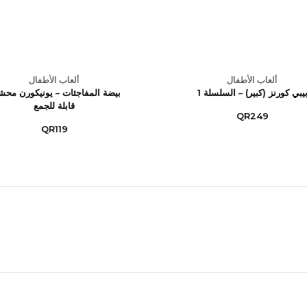
ألعاب الأطفال
ألعاب الأطفال
يبي كورنز (كبير) – السلسلة 1
بيضة المفاجئات – يونيكورن محش
قابلة للجمع
QR249
QR119