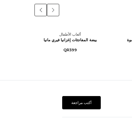
ألعاب الأطفال
وة
بيضة المفاجئات إغزانيا فيري مانيا
مسدس جل
شوت (صغير)
QR399
أكتب مراجعة