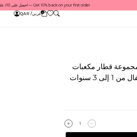
Get 10% back on your first order — احصل على 10٪ على أول طلب لك    |    Use code: Welcome10 — استخدم الرمز: Welcome10    |    Order before 1 PM for same-day delivery in Qatar — اطلب قبل الساعة 1 ظهرًا للتوصيل في نفس اليوم داخل قطر
0
عربي/ QAR
مجموعة قطار مكعبات
إلى 3 سنوات