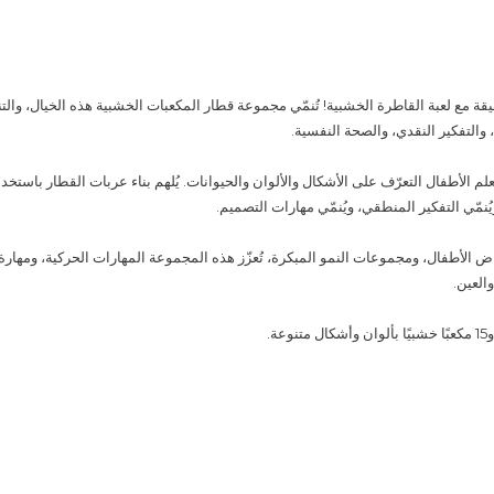
ة مع لعبة القاطرة الخشبية! تُنمّي مجموعة قطار المكعبات الخشبية هذه الخيال، وال
والتفكير النقدي، والصحة النفسية.
لم الأطفال التعرّف على الأشكال والألوان والحيوانات. يُلهم بناء عربات القطار باستخد
ويُنمّي التفكير المنطقي، ويُنمّي مهارات التصميم.
اض الأطفال، ومجموعات النمو المبكرة، تُعزّز هذه المجموعة المهارات الحركية، ومهارة 
العين.