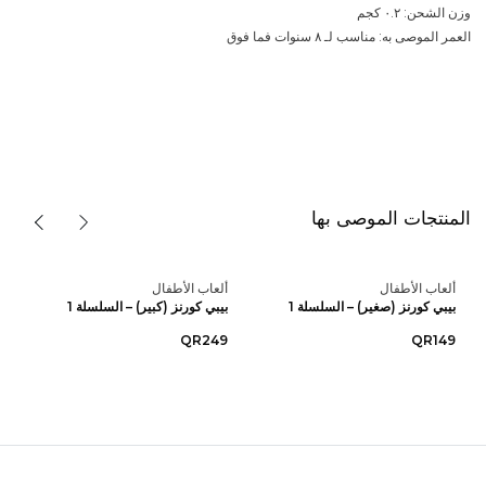
وزن الشحن: ٠.٢ كجم
العمر الموصى به: مناسب لـ ٨ سنوات فما فوق
المنتجات الموصى بها
ألعاب الأطفال
ألعاب الأطفال
بيبي كورنز (صغير) – السلسلة 1
بيبي كورنز (كبير) – السلسلة 1
QR249
QR149