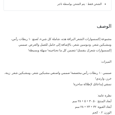
الشحن فقط - يتم الشحن بواسطة تاجر
الوصف
مجموعة إكسسوارات الشعر البراقة هذه، شاملة كل شيء، تُصنع ١٠ ربطات رأس،
ومشبكين شعر، ودبوسين شعر، بالإضافة إلى حامل للعمل والعرض. صممي
إكسسوارات شعركِ بنفسكِ! تتضمن كل ما تحتاجينه! سهلة وبسيطة!
الميزات:
صممي ١٠ ربطات رأس مخصصة! صممي واصنعي مشبكين شعر، ومشبكين شعر. زينة،
خرز، وارتدي!
نسقي إبداعاتكِ لإطلالة ساحرة!
نظرة عامة:
أبعاد المنتج: ٣٠.٥٠ × ٥ × ٢٨ سم
أبعاد العبوة: ٣٢ × ٢٣ × ٢٨ سم
الوزن: ٠.٢ كجم