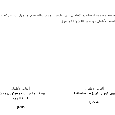
متينة مصممة لمساعدة الأطفال على تطوير التوازن، والتنسيق، والمهارات الحركية. مث
أطفال من عمر 18 شهرًا فما فوق.
ألعاب الأطفال
ألعاب الأطفال
يبي كورنز (كبير) – السلسلة 1
بيضة المفاجئات – يونيكورن محش
قابلة للجمع
QR249
QR119