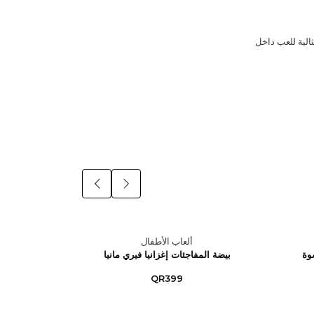
الية للعب داخل
ألعاب الأطفال
وة
بيضة المفاجئات إغزانيا فيري مانيا
مسدس جل
شوت (صغير)
QR399