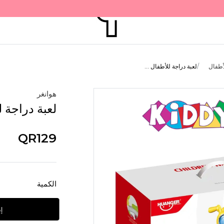
أطفال
لعبة دراجة للأطفال ...
هوانغر
لعبة دراجة للأطف
QR129
الكمية