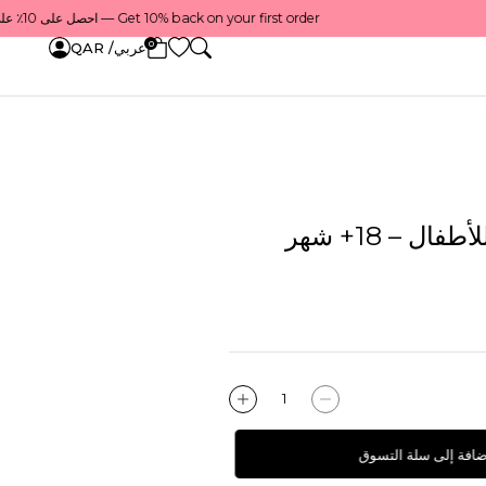
Get 10% back on your first order — احصل على 10٪ على أول طلب لك    |    Use code: Welcome10 — استخدم الرمز: Welcome10    |    Order before 1 PM for same-day delivery in Qatar — اطلب قبل الساعة 1 ظهرًا للتوصيل في نفس اليوم داخل قطر
0
عربي/ QAR
ال – 18+ شهر
إضافة إلى سلة التسوق