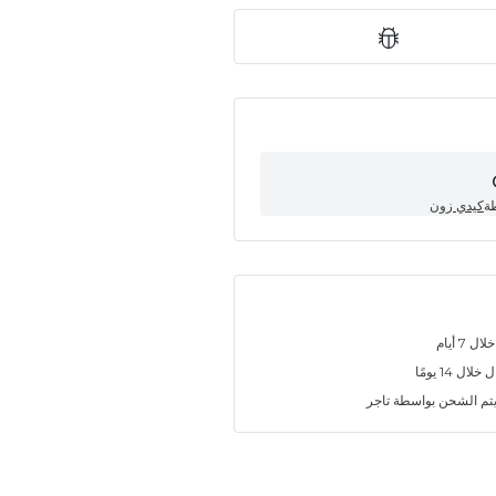
طة
كيدي زون
7 أيام
ل 14 يومًا
تم الشحن بواسطة تاجر