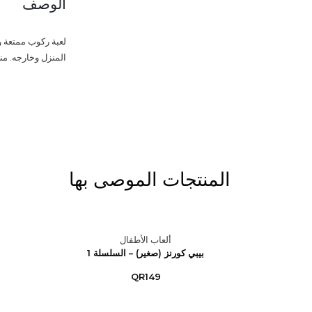
الوصف
لعبة ركوب ممتعة و
المنزل وخارجه. مناسبة لل
المنتجات الموصى بها
ألعاب الأطفال
بيبي كورنز (صغير) – السلسلة 1
ب
QR149