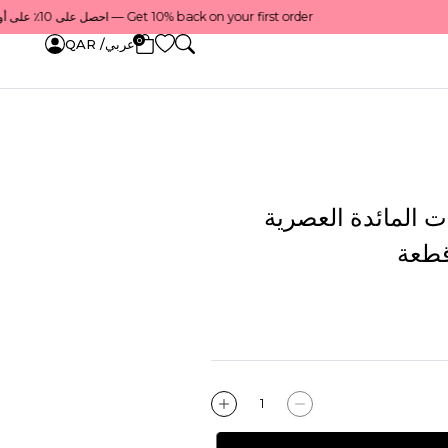
Get 10% back on your first order — احصل على 10٪ على أول طلب لك    |    Use code: Welcome10 — استخدم الرمز: Welcome10    |    Order before 1 PM for same-day delivery in Qatar — اطلب قبل الساعة 1 ظهرًا للتوصيل في نفس اليوم داخل قطر
0
عربي/ QAR
 المائدة العصرية