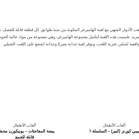
 الأدوار الشهي مع لعبة الهامبرغر المكونة من ستة طوابق. كل قطعة قابلة للفصل، مم
لمزيد. صُممت هذه اللعبة لتكمل مجموعة الهامبرغر، وهي مصنوعة من مواد عالية الجود
لواقعية تُحسّن تجربة اللعب، وتوفر لعبة جذابة بصريًا وجذابة تُشجع على اللعب التخيلي.
ألعاب الأطفال
ألعاب الأطفال
يبي كورنز (كبير) – السلسلة 1
بيضة المفاجئات – يونيكورن محش
قابلة للجمع