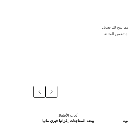
ا يتيح لك تعديل
ة تضمن المتانة.
ألعاب الأطفال
وة
بيضة المفاجئات إغزانيا فيري مانيا
مسدس جل
شوت (صغير)