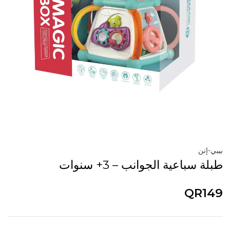
بيبي-إنن
طبلة سباعية الجوانب – 3+ سنوات
QR149