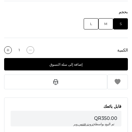
بحجم
L
M
S
الكمية
إضافة إلى سلة التسوق
قابل بائعك
QR350.00
تم البيع بواسطة
تروث فتنس وير