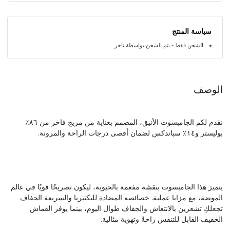
سياسة المنتج
الشحن فقط - يتم الشحن بواسطة تاجر
الوصف
نقدم لكم الجامبسوت الأنيق، المصمم بعناية من مزيج فاخر من ٨٦٪
بوليستر و١٤٪ سباندكس لضمان أقصى درجات الراحة والمرونة.
يتميز هذا الجامبسوت بنقشة مفعمة بالحيوية، ليكون تصريحًا قويًا في عالم
الموضة، مع مزايا عملية. خصائصه المضادة للبكتيريا والسريعة الجفاف
تجعلكِ تشعرين بالانتعاش والجفاف طوال اليوم، بينما يوفر القماش
الخفيف القابل للتنفس راحةً وتهوية مثالية.