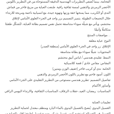
الفخامة، بينما تُضفي التطريزات الهندسية الدقيقة المستوحاة من فن التطريز باللونين
الأخضر الزمردي والذهبي لمسة ثقافية راقية. صُنعت العباية من مزيج فاخر من قماش
الندى أو الكريب، مما يمنحها خفة وزنها وتهوية جيدة، مع انسيابية ناعمة ومريحة للارتداء
خلال التجمعات الطويلة. يتميز التصميم بزر واحد في الجزء العلوي الأمامي لإغلاق
محتشم، ويأتي مع شيلّة سوداء متناسقة تحمل نفس تصميم بطانة العباية، لتُشكّل طقمًا
متكاملًا وأنيقًا.
... مواصفات المنتج
النوع: عباية مغلقة
الإغلاق: زر واحد في الجزء العلوي الأمامي (منطقة الصدر)
المحتويات: شيلّا سوداء مع بطانة متناسقة
النمط: تقليدي هندسي / لباس أنيق محتشم
المقاس: مقاس عادي / قصة كلاسيكية
الخامة: ندى أو كريب فاخر (خفيف الوزن ومتين)
اللون: أسود فاحم مع تطريز باللون الأخضر الزمردي والذهبي
تفاصيل التصميم: تطريز هندسي مستوحى من التطريز التقليدي على الجزء الأمامي
وأساور الأكمام
المناسبات: رمضان، العيد، حفلات الزفاف، المناسبات الثقافية، والارتداء اليومي الراقي
تعليمات العناية
الغسيل اليدوي: يُنصح بالغسيل اليدوي بالماء البارد ومنظف معتدل لحماية التطريز
الغسيل في الغسالة: استخدم كيس غسيل شبكي ودورة غسيل لطيفة؛ اقلب العباية من