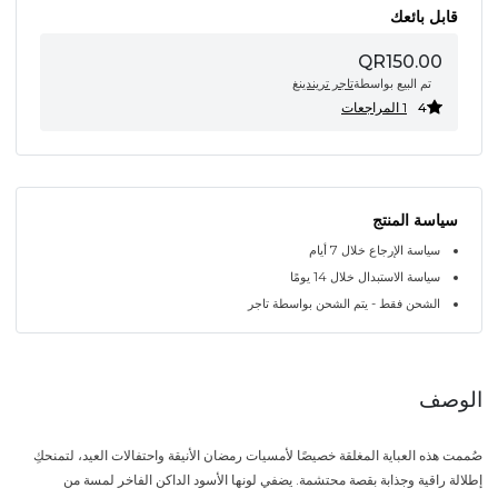
قابل بائعك
QR150.00
تم البيع بواسطة
تاجر تريندينغ
4
1 المراجعات
سياسة المنتج
سياسة الإرجاع خلال 7 أيام
سياسة الاستبدال خلال 14 يومًا
الشحن فقط - يتم الشحن بواسطة تاجر
الوصف
صُممت هذه العباية المغلقة خصيصًا لأمسيات رمضان الأنيقة واحتفالات العيد، لتمنحكِ
إطلالة راقية وجذابة بقصة محتشمة. يضفي لونها الأسود الداكن الفاخر لمسة من