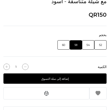
مع شيلّة متناسقة - أسود
QR150
بحجم
60
58
54
52
الكمية
إضافة إلى سلة التسوق