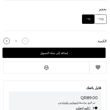
بحجم
15''
13.6''
الكمية
إضافة إلى سلة التسوق
قابل بائعك
QR89.00
تم البيع بواسطة
انستانت تكنولوجي
5
1 المراجعات