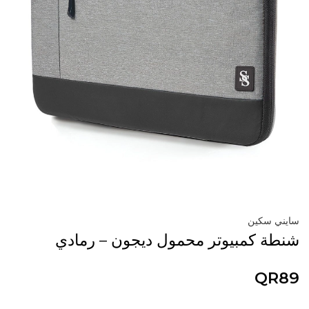
سايني سكين
شنطة كمبيوتر محمول ديجون – رمادي
QR89