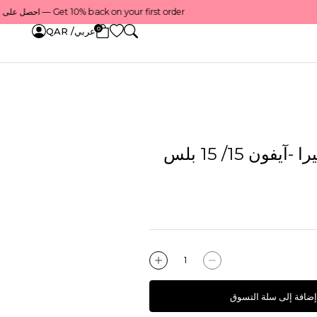
Get 10% back on your first order — احصل على 10٪ على أول طلب لك    |    Use code: Welcome10 — استخدم الرمز: Welcome10    |    Order before 1 PM for same-day delivery in Qatar — اطلب قبل الساعة 1 ظهرًا للتوصيل في نفس اليوم داخل قطر
0
عربي/ QAR
فون 15/ 15 بلس
إضافة إلى سلة التسوق