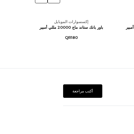
إكسسوارات الموبايل
إك
باور بانك ستاند ماج 20000 مللي أمبير
QR180
أكتب مراجعة