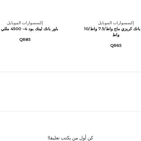
إكسسوارات الموبايل
إكسسوارات الموبايل
باور بانك كريزي ماج واط/7.5 واط/10
باور بانك لينك بود 4- 4500 مللي أمبير
واط
QR85
QR65
كن أول من يكتب تعليقا!