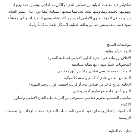
ثقافيةً راقية. صُنعت العباية من قماش الندى أو الكريب الفاخر، وتتميز بخفة وزنها،
وتهويتها الجيدة، ومقاومتها للتجاعيد، مما يمنحها انسيابيةً أنيقةً دون عناء. تتميز العباية
بزر واحد في الجزء العلوي الأمامي لمزيد من الاحتشام وسهولة الارتداء، وتأتي مع شلّة
سوداء متناسقة بنفس تصميم بطانة العباية، لتُشكّل طقمًا متكاملًا وأنيقًا.
مواصفات المنتج
النوع: عباية مغلقة
الإغلاق: زر واحد في الجزء العلوي الأمامي (منطقة الصدر)
المحتويات: شيلّا سوداء مع بطانة متناسقة
النمط: تصميم هندسي تقليدي / لباس أنيق محتشم
المقاس: مقاس عادي / أكمام واسعة كلاسيكية
الخامة: مزيج فاخر من قماش ندى أو كريب (خفيف الوزن وجيد التهوية)
اللون: أسود فاحم مع تطريز أحمر وذهبي
تفاصيل التصميم: تطريز هندسي مستوحى من التراث على الجزء الأمامي وأساور
الأكمام
المناسبات: إفطار رمضان، عيد الفطر، المناسبات الثقافية، حفلات الزفاف، والتجمعات
الرسمية
تعليمات العناية