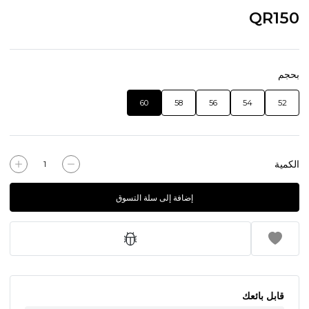
QR150
بحجم
60
58
56
54
52
الكمية
إضافة إلى سلة التسوق
قابل بائعك