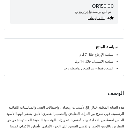
QR150.00
تم البيع بواسطة
تاجر تريندينغ
4
1 المراجعات
سياسة المنتج
سياسة الإرجاع خلال 7 أيام
سياسة الاستبدال خلال 14 يومًا
الشحن فقط - يتم الشحن بواسطة تاجر
الوصف
هذه العباية المغلقة خيارٌ رائعٌ لأمسيات رمضان، واحتفالات العيد، والمناسبات الثقافية
الرسمية، فهي تمزج بين التراث التقليدي والتصميم العصري الأنيق. يضفي لونها الأسود
الداكن لمسةً من الفخامة، بينما تُضفي التطريزات الهندسية الدقيقة المستوحاة من فن
التطريز، باللونين الأحمر والذهبي الغنيين على الجزء الأمامي وأساور الأكمام، لمسةً