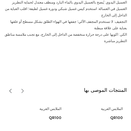
الغسيل اليدوي: يُنصح بالغسيل اليدوي بالماء البارد ومنظف معتدل لحماية التطريز
الغسيل في الغسالة: استخدم كيس غسيل شبكي ودورة غسيل لطيفة؛ اقلب العباية من
الداخل إلى الخارج
التجفيف: لا تستخدم المجفف الآلي؛ جففها في الهواء الطلق بشكل مسطح أو علقها
بعناية على علاقة مبطنة
الكي: اكويها على درجة حرارة منخفضة من الداخل إلى الخارج، مع تجنب ملامسة مناطق
التطريز مباشرة
المنتجات الموصى بها
الملابس العربية
الملابس العربية
QR100
QR100