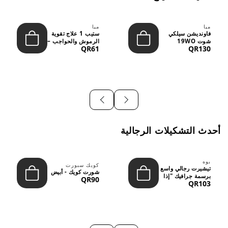
ميا
ميا
فاونديشن سيلكي
ستيب 1 علاج تقوية
شوت 19WO
الرموش والحواجب –
QR61
QR130
ميديوم دارك بدرجة
12 مل
متوسطة إ...
أحدث التشكيلات الرجالية
بوه
كويك سبورت
تيشيرت رجالي واسع
شورت كويك - أبيض
برسمة جرافيك "إذا
QR90
QR103
لم نُعجبك...