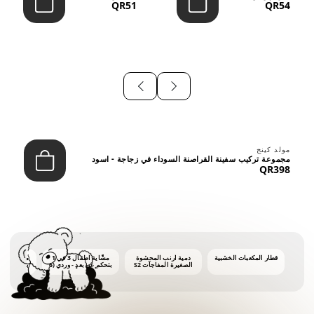
QR51
QR54
⠀
مولد كينج
مجموعة تركيب سفينة القراصنة السوداء في زجاجة - اسود
QR398
قطار المكعبات الخشبية
دمية أرنب المحشوة
مشّاية أطفال 3 في 1
ماكينة فقاع
الصغيرة المفاجآت S2
بتحكم عن بعد - وردي (6
أشهر فأكثر)
أونصات 
الفق