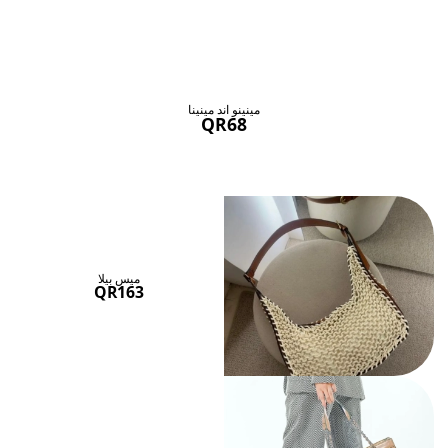
حقائب ستنال اعجابها
عرض الكل
مينينو اند مينينا
QR68
ميس بيلا
QR163