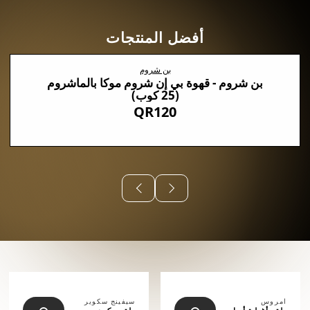
أفضل المنتجات
بن شروم
بن شروم - قهوة بي إن شروم موكا بالماشروم
(25 كوب)
QR120
⠀⠀⠀⠀
امروس
سيفينج سكوير