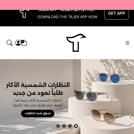
x
0
اجر — Home page default h1 desc