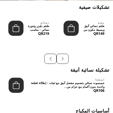
تشكيلات صيفية
بيسو
ديفيانو
طقم نسائي أنيق
طقم بليزر وتنورة
وبسيط مكون من
نسائي - مناسب
QR219
QR149
قطعتين - تصميم
للعمل الرسمي
عصري م...
والسهر...
تشكيلة نسائية أنيقة
ايميليتا
جمبسوت نسائي بتصميم مفصل أنيق مع ثنيات - إطلالة قطعة
واحدة بدون أكمام مع حزام من...
QR106
أساسيات المكياج