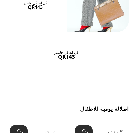
ڤي اند ڤي فايندر
QR143
ڤي اند ڤي فايندر
QR143
اطلالة يومية للاطفال
كارينهوسو
تيب توب