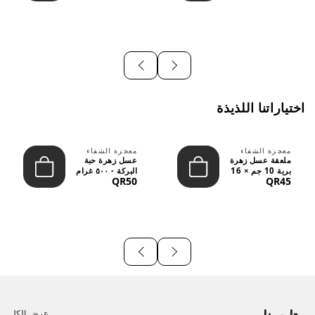
اختياراتنا اللذيذة
معجزة الشفاء
معجزة الشفاء
ملعقة عسل زهرة
عسل زهرة حبة
برية 10 جم × 16
البركة - ٥٠٠ غرام
QR50
QR45
قطعة
عرض الكل