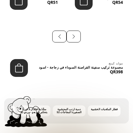
QR51
QR54
⠀
مولد كينج
مجموعة تركيب سفينة القراصنة السوداء في زجاجة - اسود
QR398
قطار المكعبات الخشبية
دمية أرنب المحشوة
مشّاية أطفال 3 في 1
ماكينة فقاع
الصغيرة المفاجآت S2
بتحكم عن بعد - وردي (6
أشهر فأكثر)
أونصات 
الفق