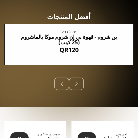
أفضل المنتجات
بن شروم
بن شروم - قهوة بي إن شروم موكا بالماشروم
(25 كوب)
QR120
⠀⠀⠀⠀
امروس
سيفينج سكوير