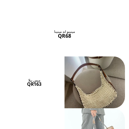
حقائب ستنال اعجابها
عرض الكل
مينينو اند مينينا
QR68
ميس بيلا
QR163