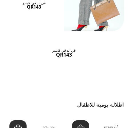
ڤي اند ڤي فايندر
QR143
ڤي اند ڤي فايندر
QR143
اطلالة يومية للاطفال
كارينهوسو
تيب توب