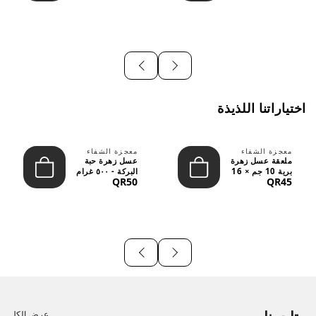
اختياراتنا اللذيذة
معجزة الشفاء
معجزة الشفاء
ملعقة عسل زهرة
عسل زهرة حبة
برية 10 جم × 16
البركة - ٥٠٠ غرام
QR50
QR45
قطعة
عرض الكل