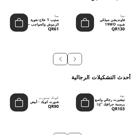
ميا
ميا
فاونديشن سيلكي
ستيب 1 علاج تقوية
شوت 19WO
الرموش والحواجب –
QR61
QR130
ميديوم دارك بدرجة
12 مل
متوسطة إ...
أحدث التشكيلات الرجالية
بوه
كويك سبورت
تيشيرت رجالي واسع
شورت كويك - أبيض
برسمة جرافيك "إذا
QR90
QR103
لم نُعجبك...