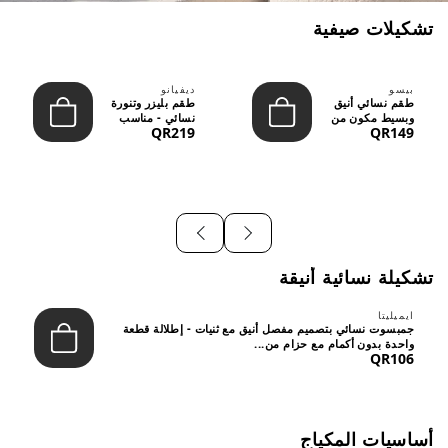
تشكيلات صيفية
بيسو
ديفيانو
طقم نسائي أنيق
طقم بليزر وتنورة
وبسيط مكون من
نسائي - مناسب
QR219
QR149
قطعتين - تصميم
للعمل الرسمي
عصري م...
والسهر...
تشكيلة نسائية أنيقة
ايميليتا
جمبسوت نسائي بتصميم مفصل أنيق مع ثنيات - إطلالة قطعة
واحدة بدون أكمام مع حزام من...
QR106
أساسيات المكياج