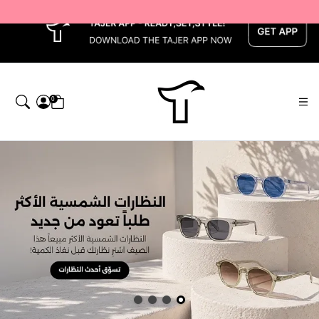
x
0
اجر — Home page default h1 desc