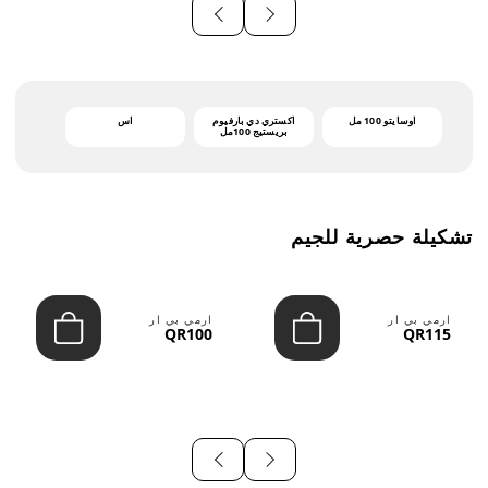
أوسايتو 100 مل
اكستري دي بارفيوم
اس
بريستيج 100مل
تشكيلة حصرية للجيم
ارمي بي ار
ارمي بي ار
QR100
QR115