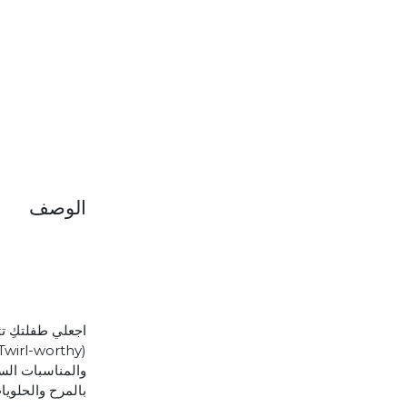
الوصف
اجعلي طفلتكِ تت
والمناسبات السع
بالمرح والحلويا