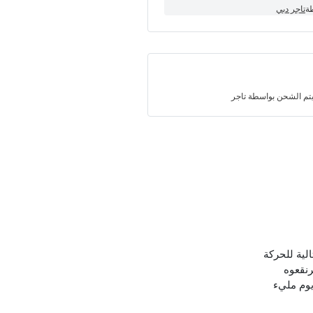
طة
تاجر دبي
تم الشحن بواسطة تاجر
لية للحركة
قرنقعوه
يوم مليء