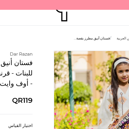
 العربية
فستان أنيق مطرز بقصة...
Dar Razan
فستان أنيق
للبنات - قرن
- أوف وايت 
QR119
اختيار القياس