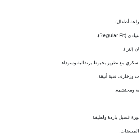
راعة أطفال).
Regular ).
ن (لنن).
: سكري مع تطريز بخيوط برتقالية وسوداء.
 وزخارف فنية أنيقة.
قية ومحتشمة.
ورة غسيل باردة ولطيفة.
لمبيضات.