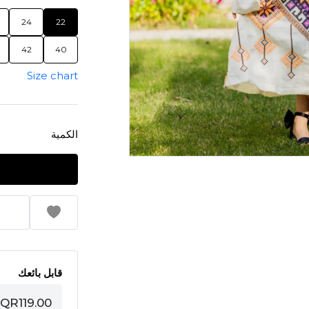
24
22
42
40
Size chart
الكمية
قابل بائعك
QR119.00