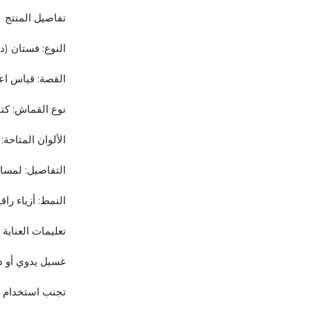
تفاصيل المنتج
النوع: فستان (د
القصة: قياس اعتيادي (Fit
نوع القماش: كتا
الألوان المتاحة
التفاصيل: لمسات
النمط: أزياء را
تعليمات العناية
غسيل يدوي أو د
تجنب استخدام ا