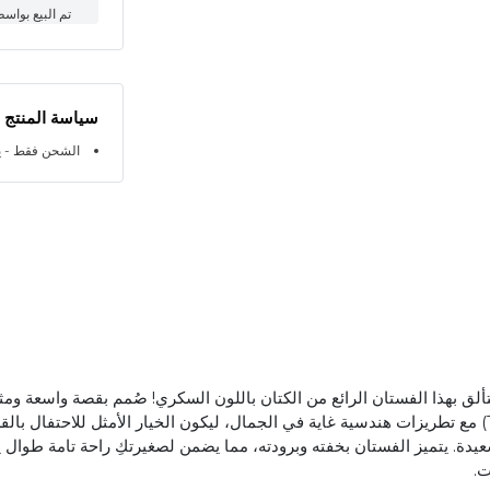
تم البيع بواس
سياسة المنتج
الشحن فقط - ي
ألق بهذا الفستان الرائع من الكتان باللون السكري! صُمم بقصة واسعة ومثا
(Twirl-worthy) مع تطريزات هندسية غاية في الجمال، ليكون الخيار الأمثل للاحتفال بال
يدة. يتميز الفستان بخفته وبرودته، مما يضمن لصغيرتكِ راحة تامة طوال 
ت.