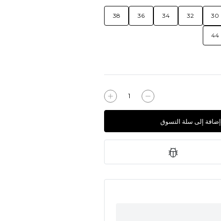
38
36
34
32
30
44
إضافة إلى سلة التسوق