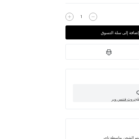
إضافة إلى سلة التسوق
طة
تروث فتنس وير
تم الشحن بواسطة تاجر