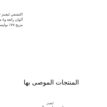
أل
مزيج ٧٧٪ بوليستر و٢٣٪ سباندكس. استعدي للتألق وإبراز ذوقكِ الأنيق في كل مناسبة!
المنتجات الموصى بها
ليغينز