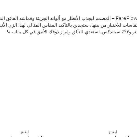
وان رائعة و٤ مقاسات للاختيار من بينها، ستجدين بالتأكيد المقاس المثالي لهذا الزي ا
ليغينز
ليغينز