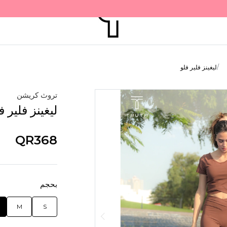
ليغينز فلير فلو
تروث كريشن
ليغينز فلير ف
QR368
بحجم
M
S