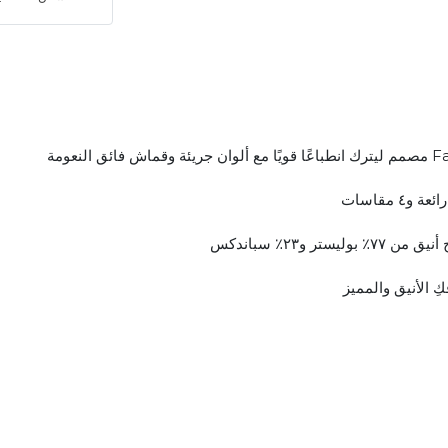
ليستر و٢٣٪ سباندكس
كِ الأنيق والمميز