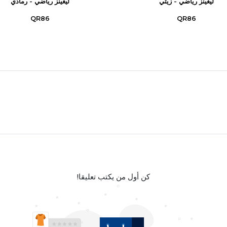
ليغينز رياضي - زيتي
ليغينز رياضي - رمادي
QR86
QR86
كن أول من يكتب تعليقا!