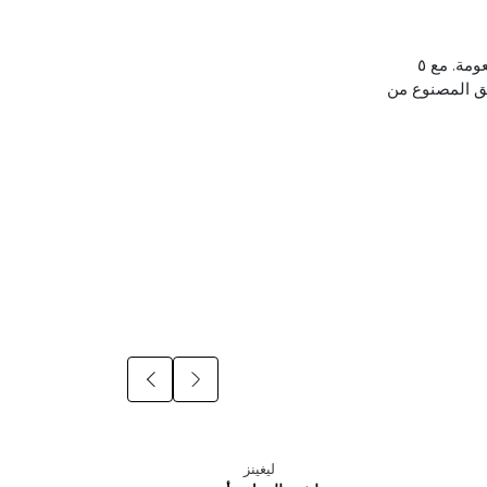
اكتشفي ليغينز FareFlow – المصمم ليجذب الأنظار مع ألوانه الجريئة وقماشه الفائق النعومة. مع ٥
لأنيق المصنوع من
ليغينز