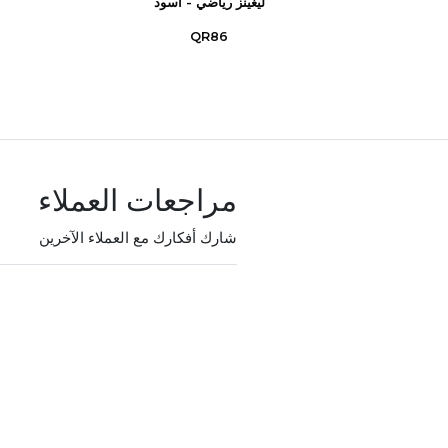
يم حلقة
ليغينز رياضي - أسود
QR86
مراجعات العملاء
شارك أفكارك مع العملاء الآخرين