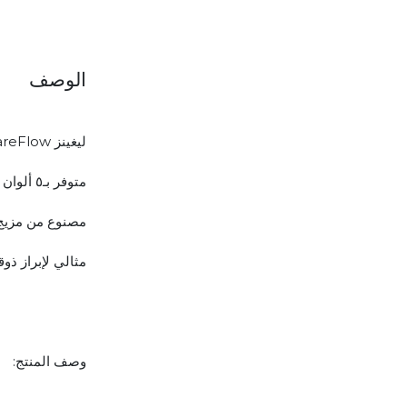
الوصف
ليغينز FareFlow مصمم ليترك انطباعًا قويًا مع ألوان جريئة وقماش فائق النعومة
متوفر بـ٥ ألوان رائعة و٤ مقاسات
مصنوع من مزيج أنيق من ٧٧٪ بو
مثالي لإبراز ذوق
وصف المنتج: