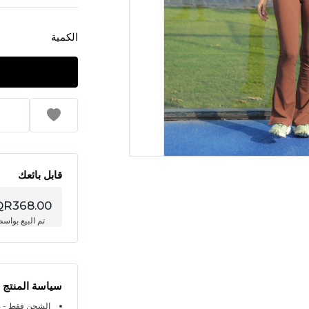
الكمية
قابل بائعك
QR368.00
تم البيع بواس
سياسة المنتج
الشحن فقط - ي