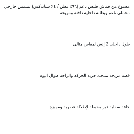
مصنوع من قماش فليس ناعم (٩٦٪ قطن / ٤٪ سباندكس) بملمس خارجي
مخملي ناعم وبطانة داخلية دافئة ومريحة
طول داخلي 2 إنش لمقاس مثالي
قصة مريحة تمنحك حرية الحركة والراحة طوال اليوم
حافة سفلية غير مخيطة لإطلالة عصرية ومميزة