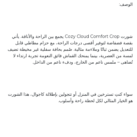
الوصف:
شورت Cozy Cloud Comfort Crop يجمع بين الراحة والأناقة. يأتي
بقصة فضفاضة لتوفير أقصى درجات الراحة، مع حزام مطاطي قابل
للتعديل يضمن ثباتًا وملاءمة مثالية. صُمم بحافة سفلية غير مخيطة تضيف
لمسة من العصرية، بينما يمنحك القماش فائق النعومة تجربة ارتداء لا
تُضاهى – ملمس ناعم من الخارج، ودفء ناعم من الداخل.
سواء كنتِ تسترخين في المنزل أو تتجولين بإطلالة كاجوال، هذا الشورت
هو الخيار المثالي لكل لحظة راحة وأسلوب.