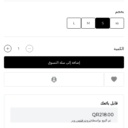
بحجم
L
M
S
xs
الكمية
إضافة إلى سلة التسوق
قابل بائعك
QR218.00
تم البيع بواسطة
تروث فتنس وير