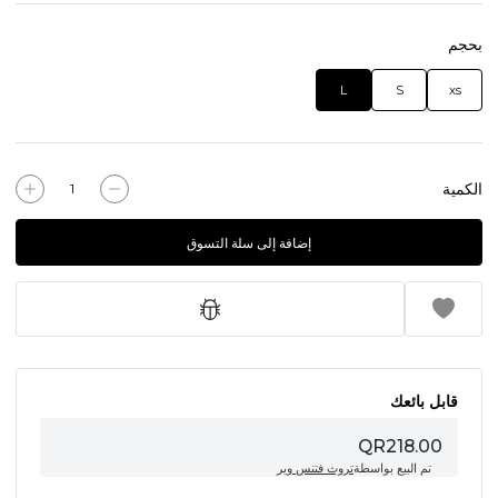
بحجم
L
S
xs
الكمية
إضافة إلى سلة التسوق
قابل بائعك
QR218.00
تم البيع بواسطة
تروث فتنس وير