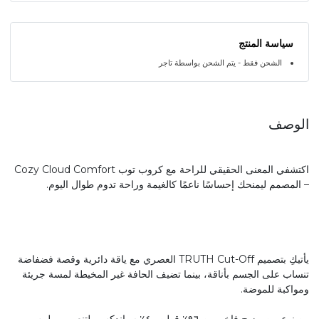
سياسة المنتج
الشحن فقط - يتم الشحن بواسطة تاجر
الوصف
اكتشفي المعنى الحقيقي للراحة مع كروب توب Cozy Cloud Comfort
– المصمم ليمنحك إحساسًا ناعمًا كالغيمة وراحة تدوم طوال اليوم.
يأتيكِ بتصميم TRUTH Cut-Off العصري مع ياقة دائرية وقصة فضفاضة
تنساب على الجسم بأناقة، بينما تضيف الحافة غير المخيطة لمسة جريئة
ومواكبة للموضة.
مصنوع من مزيج فاخر من ٩٦٪ قطن و٤٪ سباندكس، لتنعمي بملمس