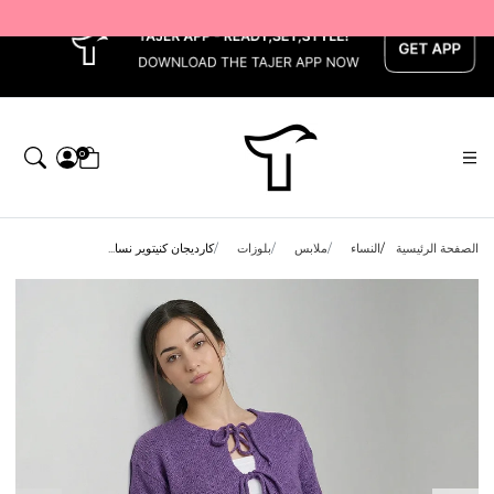
x
Get 10% back on your first order — احصل على 10٪ على أول طلب لك    |    Use code: Welcome10 — استخدم الرمز: Welcome10    |    Order before 1 PM for same-day delivery in Qatar — اطلب قبل الساعة 1 ظهرًا للتوصيل في نفس اليوم داخل قطر
0
الصفحة الرئيسية
النساء
ملابس
بلوزات
كارديجان كنيتوير نسا...