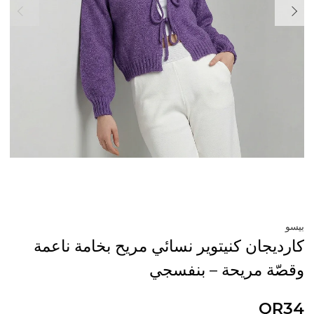
بيسو
كارديجان كنيتوير نسائي مريح بخامة ناعمة
وقصّة مريحة – بنفسجي
QR34