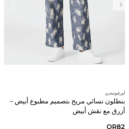
أورفيونيجرو
بنطلون نسائي مريح بتصميم مطبوع أبيض –
أزرق مع نقش أبيض
QR82