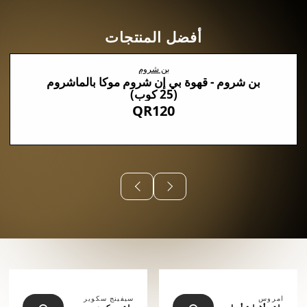
أفضل المنتجات
بن شروم
بن شروم - قهوة بي إن شروم موكا بالماشروم
(25 كوب)
QR120
⠀⠀⠀⠀
امروس
سيفينج سكوير