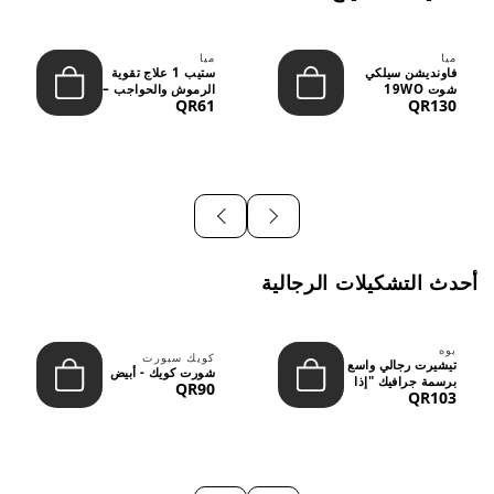
ميا
ميا
فاونديشن سيلكي
ستيب 1 علاج تقوية
شوت 19WO
الرموش والحواجب –
QR61
QR130
ميديوم دارك بدرجة
12 مل
متوسطة إ...
أحدث التشكيلات الرجالية
بوه
كويك سبورت
تيشيرت رجالي واسع
شورت كويك - أبيض
برسمة جرافيك "إذا
QR90
QR103
لم نُعجبك...