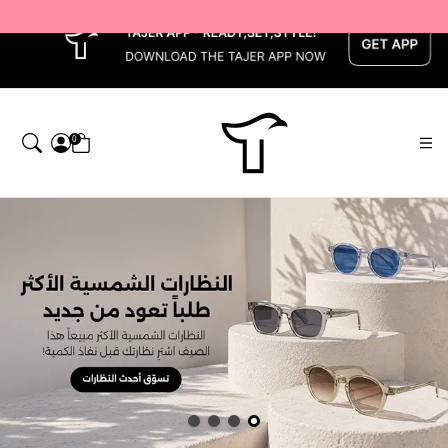
x
0
اجر — Home page default h1 desc