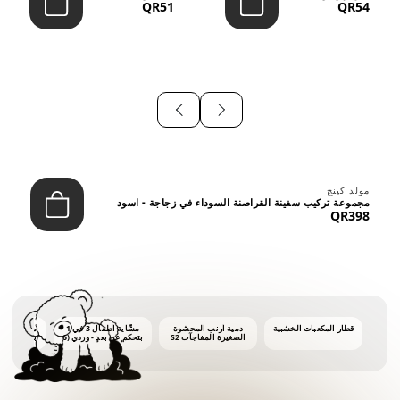
QR51
QR54
⠀
مولد كينج
مجموعة تركيب سفينة القراصنة السوداء في زجاجة - اسود
QR398
قطار المكعبات الخشبية
دمية أرنب المحشوة
مشّاية أطفال 3 في 1
ماكينة فقاع
الصغيرة المفاجآت S2
بتحكم عن بعد - وردي (6
أشهر فأكثر)
أونصات 
الفق