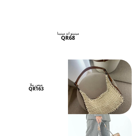
حقائب ستنال اعجابها
عرض الكل
مينينو اند مينينا
QR68
ميس بيلا
QR163