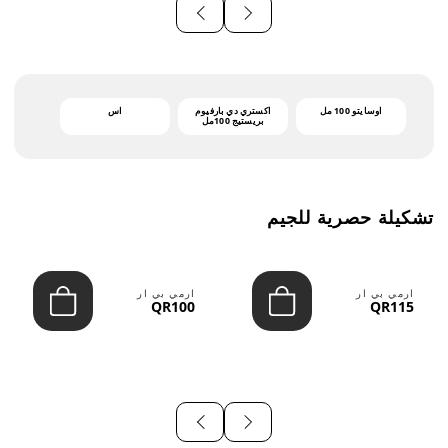
أوسايتو 100 مل
اكستري دي بارفيوم
اس
بريستيج 100مل
تشكيلة حصرية للجيم
ارمي بي ار
ارمي بي ار
QR100
QR115