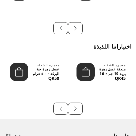
اختياراتنا اللذيذة
معجزة الشفاء
معجزة الشفاء
ملعقة عسل زهرة
عسل زهرة حبة
برية 10 جم × 16
البركة - ٥٠٠ غرام
QR50
QR45
قطعة
عرض الكل