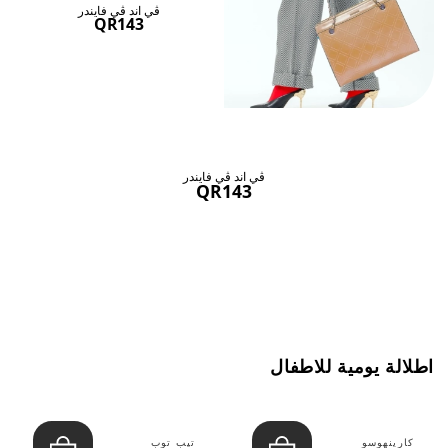
ڤي اند ڤي فايندر
QR143
ڤي اند ڤي فايندر
QR143
اطلالة يومية للاطفال
كارينهوسو
تيب توب