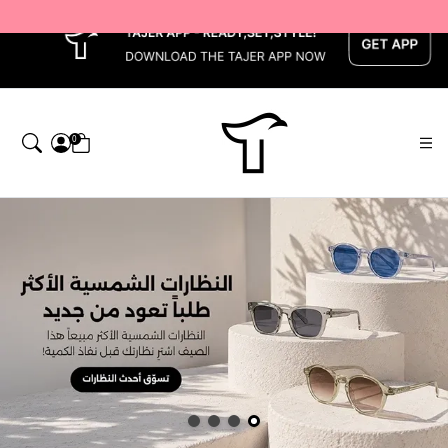
x
0
اجر — Home page default h1 desc