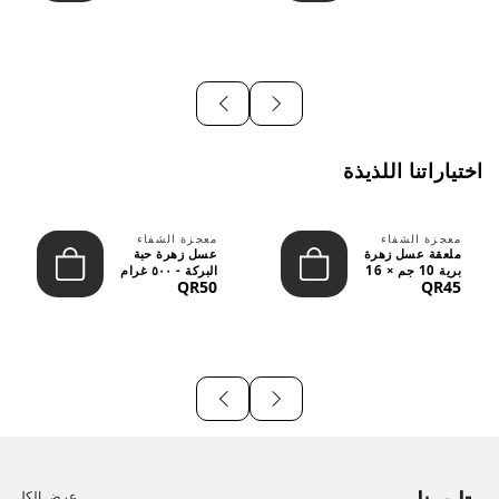
اختياراتنا اللذيذة
معجزة الشفاء
معجزة الشفاء
ملعقة عسل زهرة
عسل زهرة حبة
برية 10 جم × 16
البركة - ٥٠٠ غرام
QR50
QR45
قطعة
عرض الكل