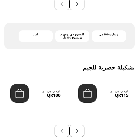
أوسايتو 100 مل
اكستري دي بارفيوم
اس
بريستيج 100مل
تشكيلة حصرية للجيم
ارمي بي ار
ارمي بي ار
QR100
QR115