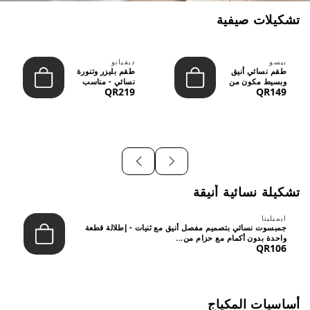
تشكيلات صيفية
بيسو
ديفيانو
طقم نسائي أنيق
طقم بليزر وتنورة
وبسيط مكون من
نسائي - مناسب
QR219
QR149
قطعتين - تصميم
للعمل الرسمي
عصري م...
والسهر...
تشكيلة نسائية أنيقة
ايميليتا
جمبسوت نسائي بتصميم مفصل أنيق مع ثنيات - إطلالة قطعة
واحدة بدون أكمام مع حزام من...
QR106
أساسيات المكياج