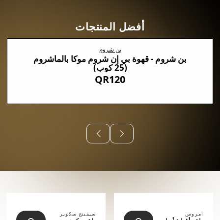
أفضل المنتجات
بن شروم
بن شروم - قهوة بي إن شروم موكا بالماشروم
(25 كوب)
QR120
⠀⠀⠀⠀
امروس
سيفينج سكوير