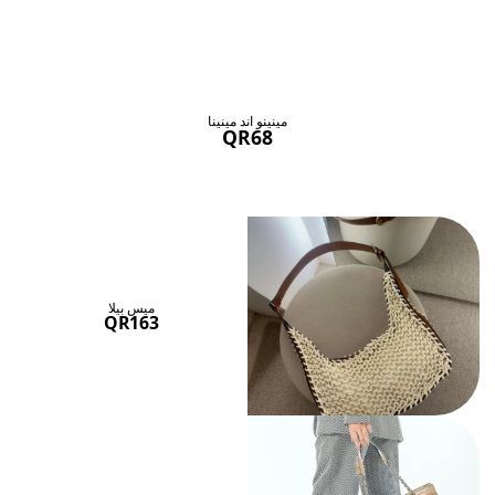
حقائب ستنال اعجابها
عرض الكل
مينينو اند مينينا
QR68
ميس بيلا
QR163