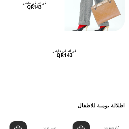
ڤي اند ڤي فايندر
QR143
ڤي اند ڤي فايندر
QR143
اطلالة يومية للاطفال
كارينهوسو
تيب توب