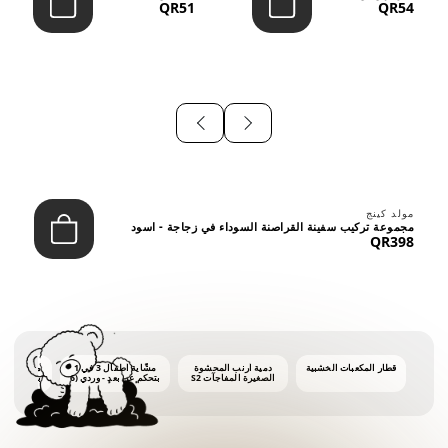
QR51
QR54
⠀
مولد كينج
مجموعة تركيب سفينة القراصنة السوداء في زجاجة - اسود
QR398
قطار المكعبات الخشبية
دمية أرنب المحشوة
مشّاية أطفال 3 في 1
ماكينة فقاع
الصغيرة المفاجآت S2
بتحكم عن بعد - وردي (6
أشهر فأكثر)
أونصات 
الفق