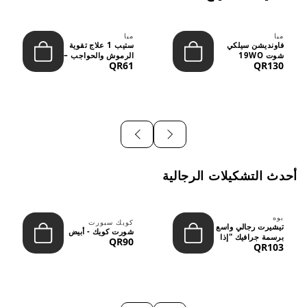
ميا
ميا
فاونديشن سيلكي
ستيب 1 علاج تقوية
شوت 19WO
الرموش والحواجب –
QR61
QR130
ميديوم دارك بدرجة
12 مل
متوسطة إ...
أحدث التشكيلات الرجالية
بوه
كويك سبورت
تيشيرت رجالي واسع
شورت كويك - أبيض
برسمة جرافيك "إذا
QR90
QR103
لم نُعجبك...