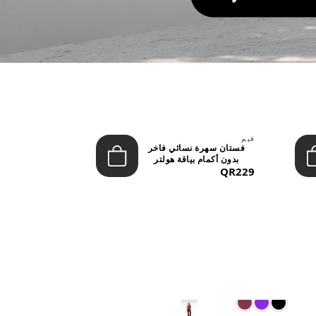
فيم
ليفون
فستان سهرة نسائي فاخر
تنورة نسائية
بدون أكمام بياقة هولتر
بخصر مرتفع وأز
QR229
(ماكس...
QR149