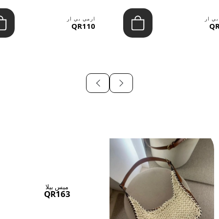
بي ار
ارمي بي ار
QR110
QR
ميس بيلا
QR163