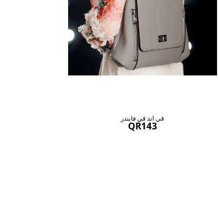
ڤي اند ڤي فايندر
QR143