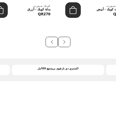
سبورت
كويك سبورت
كويك - أبيض
بدلة كويك - أزرق
QR270
Q
اكستري دي بارفيوم بريستيج 100مل