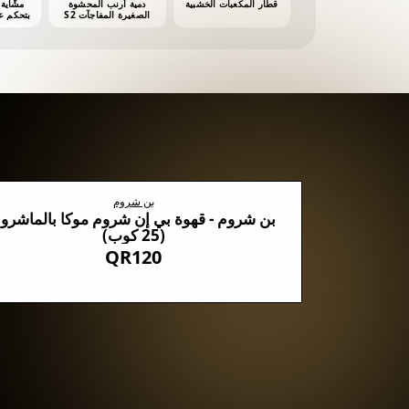
قطار المكعبات الخشبية
دمية أرنب المحشوة
الصغيرة المفاجآت S2
أش
بن شروم
روم السوداء مع 5 أنواع من الفطر
بن شروم - قهوة بي إن شروم موكا بالماشرو
(25 كوب)
QR120