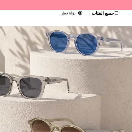
جميع الفئات
دولة قطر
اجر — Home page default h1 desc