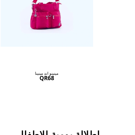
مينينو اند مينينا
QR68
اطلالة يومية للاطفال