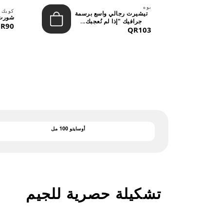
بوه
لينة
كويك 
تيشيرت رجالي واسع برسمة
شورت 
جرافيك "إذا لم نُعجبك...
R90
QR103
أوسايتو 100 مل
تشكيلة حصرية للجيم