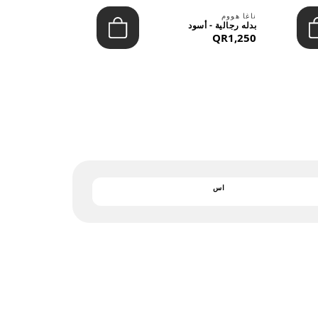
بارجان
ناغا هووم
يشيرت رجالي 
بدله رجالية - أسود
التريكو - قمي
QR1,250
QR122
اس