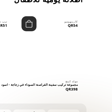
كارينهوسو
تيب ت
R51
QR54
⠀
مولد كينج
مجموعة تركيب سفينة القراصنة السوداء في زجاجة - اسود
QR398