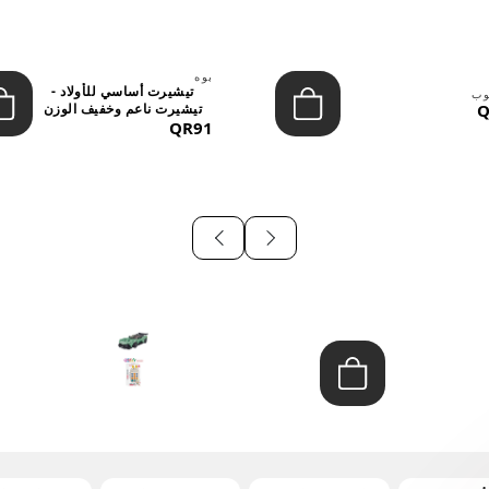
بوه
تيشيرت أساسي للأولاد -
وب
Q
تيشيرت ناعم وخفيف الوزن
QR91
برق...