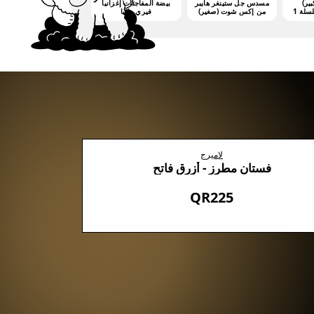
بير)
مسدس جل ستينغر هايبر
بيضة المفاجئات إغزانيا
من إكس شوت (صغير)
فيري مانيا
(3000 جيليت)
لاميرج
فستان مطرز - أزرق فاتح
QR225