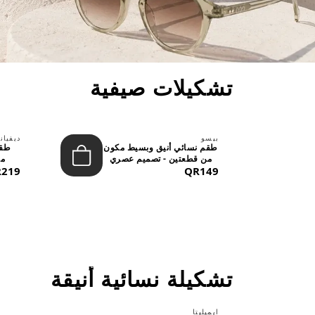
تشكيلات صيفية
بيسو
ديفيان
حد
طقم نسائي أنيق وبسيط مكون
طقم
..
من قطعتين - تصميم عصري
من
QR149
م...
219
تشكيلة نسائية أنيقة
ايميليتا