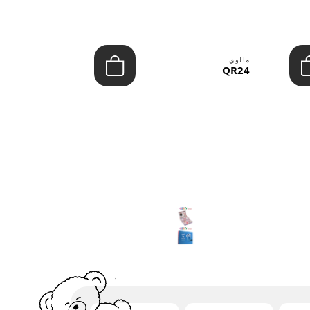
مالوي
مالوي
QR39
QR24