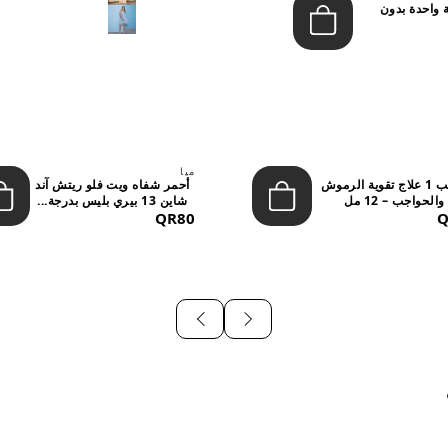
 واحدة بدون
ميا
ستيب 1 علاج تقوية الرموش
أحمر شفاه ويت فلو ريتش آند
والحواجب – 12 مل
شاين 13 بيري بليس بدرجة...
QR80
Q