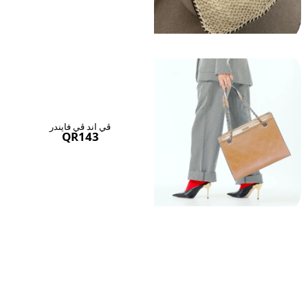
ڤي اند ڤي فايندر
QR143