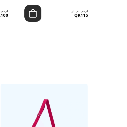
ارمي بي ار
ارمي 
100
QR115
حقائب ستنال اعجابها