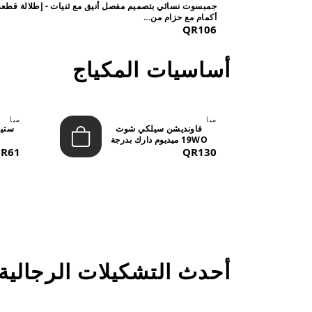
جمبسوت نسائي بتصميم مفصل أنيق مع ثنيات - إطلالة قطعة
أكمام مع حزام من...
QR106
أساسيات المكياج
ميا
ميا
فاونديشن سيلكي شوت
19WO ميديوم دارك بدرجة
QR130
متوسطة إ...
R61
أحدث التشكيلات الرجالية