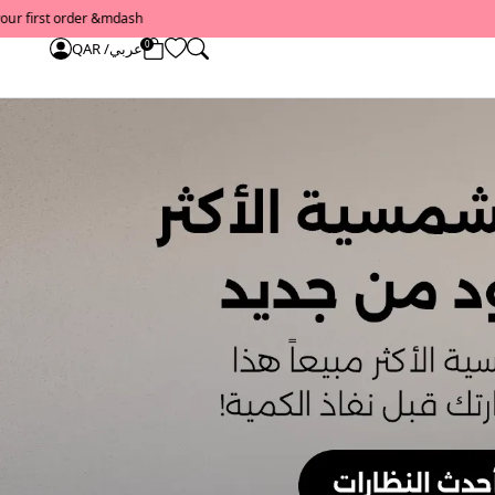
0
عربي/ QAR