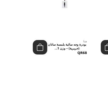
ميا
ميا
بودرة وجه سائبة بلمسة ساتان
(حريرية) – وزن 1...
تشيري بوب 
&NDAS...
QR53
QR68