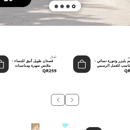
و
أهال
 بليزر وتنورة نسائي -
فستان طويل أنيق للنساء -
اسب للعمل الرسمي
ملابس سهرة ومناسبات
QR
والسهر...
QR259
رسمية...