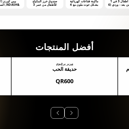
مشّاية أطفال 3 في 1
ماكينة فقاعات كهربائية
صندوق خرز المكياج
بيبي كورنز (ك
بتحكم عن بعد - وردي (6
بشكل حوت ملون مع 4
للأطفال من عمر 3
&NDASH; السلسلة 1
هر فأكثر)
أونصات من محلول
سنوات فما فوق
الفقاعات
أفضل المنتجات
مرير برفيوم
م
حديقة الحب
QR600