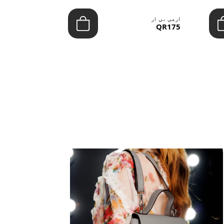
ارمي بي ار
ارمي بي ار
QR100
QR175
عرض الكل