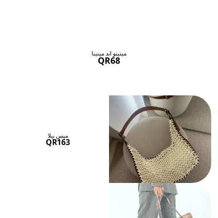
حقائب ستنال اعجابها
عرض الكل
مينينو اند مينينا
QR68
ميس بيلا
QR163