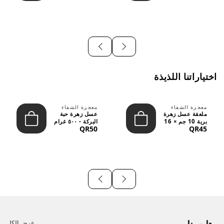
اختياراتنا اللذيذة
معجزة الشفاء
معجزة الشفاء
ملعقة عسل زهرة
عسل زهرة حبة
برية 10 جم × 16
البركة - ٥٠٠ غرام
QR50
QR45
قطعة
عرض الكل