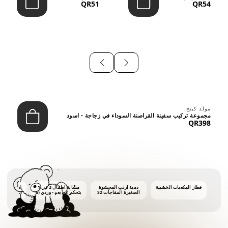
QR51
QR54
⠀
مولد كينج
مجموعة تركيب سفينة القراصنة السوداء في زجاجة - اسود
QR398
قطار المكعبات الخشبية
دمية أرنب المحشوة
مشّاية أطفال 3 في 1
ماكينة فقاع
الصغيرة المفاجآت S2
بتحكم عن بعد - وردي (6
أشهر فأكثر)
أونصات 
الفق