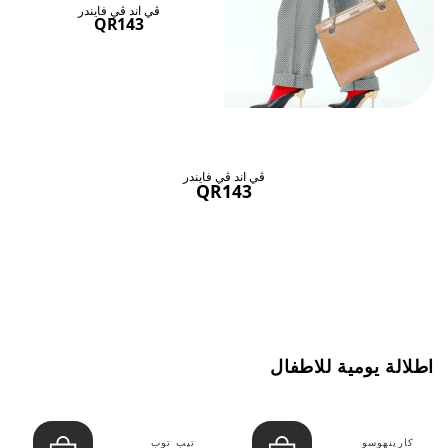
ڤي اند ڤي فايندر
QR143
ڤي اند ڤي فايندر
QR143
اطلالة يومية للاطفال
كارينهوسو
تيب توب