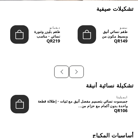
تشكيلات صيفية
بيسو
ديفيانو
طقم نسائي أنيق
طقم بليزر وتنورة
وبسيط مكون من
نسائي - مناسب
QR219
QR149
قطعتين - تصميم
للعمل الرسمي
عصري م...
والسهر...
تشكيلة نسائية أنيقة
ايميليتا
جمبسوت نسائي بتصميم مفصل أنيق مع ثنيات - إطلالة قطعة
واحدة بدون أكمام مع حزام من...
QR106
أساسيات المكياج