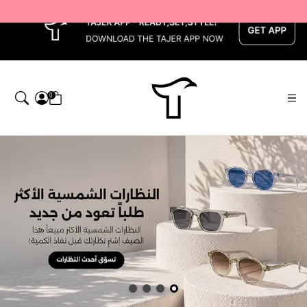
x
0
اجر — Home page default h1 desc