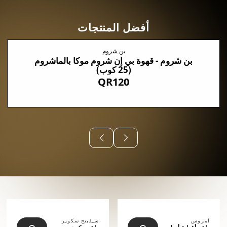
أفضل المنتجات
بن شروم
بن شروم - قهوة بي إن شروم موكا بالماشروم
(25 كوب)
QR120
⠀⠀⠀⠀
امروس
سيفينج سكوير