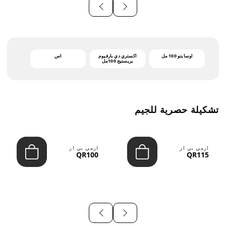
أوسايتو 100 مل
اكستري دي بارفيوم
اس
بريستيج 100مل
تشكيلة حصرية للجيم
ارمي بي ار
ارمي بي ار
QR100
QR115