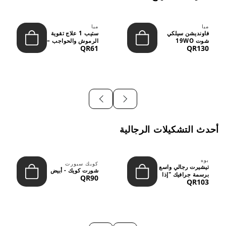
ميا
ميا
فاونديشن سيلكي
ستيب 1 علاج تقوية
شوت 19WO
الرموش والحواجب –
QR61
QR130
ميديوم دارك بدرجة
12 مل
متوسطة إ...
أحدث التشكيلات الرجالية
بوه
كويك سبورت
تيشيرت رجالي واسع
شورت كويك - أبيض
برسمة جرافيك "إذا
QR90
QR103
لم نُعجبك...