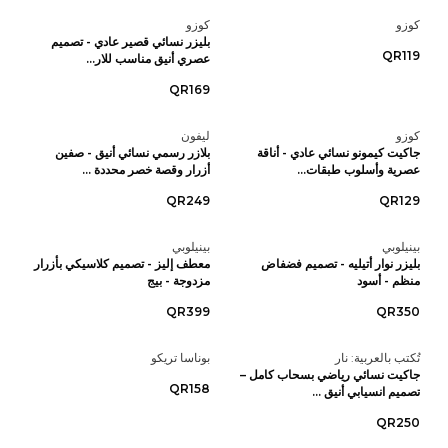
كوزو
كوزو
بليزر نسائي قصير عادي - تصميم
QR119
عصري أنيق مناسب للار...
QR169
كوزو
ليفون
جاكيت كيمونو نسائي عادي - أناقة
بلازر رسمي نسائي أنيق - صفين
عصرية وأسلوب طبقات...
أزرار وقصة خصر محددة ...
QR249
QR129
بينيلوبي
بينيلوبي
بليزر نوار أتيليه - تصميم فضفاض
معطف إليز - تصميم كلاسيكي بأزرار
منظم - أسود
مزدوجة - بيج
QR399
QR350
تُكتب بالعربية: نار
بوناسا تريكو
جاكيت نسائي رياضي بسحاب كامل –
QR158
تصميم انسيابي أنيق ...
QR250