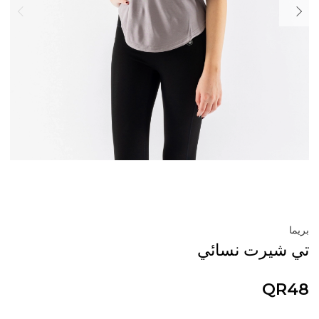
بريما
تي شيرت نسائي
QR48