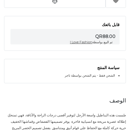
قابل بائعك
QR88.00
تم البيع بواسطة
I Love Fashion
سياسة المنتج
الشحن فقط - يتم الشحن بواسطة تاجر
الوصف
صُممت هذه البناطيل واسعة الأرجل لتوفير أقصى درجات الراحة والأناقة، فهي تمنحكِ
إطلالة عصرية مريحة مع انسيابية فاخرة. يوفر تصميمها الفضفاض وقماشها الخفيف
حرية حركة كاملة مع الحفاظ على قوام أنيق ومتناسق. بفضل تصميم الخصر المريح