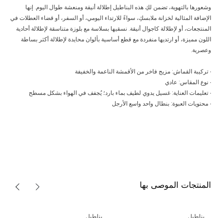
وشعورها بالتهوية، تضمن لكِ هذه البناطيل إطلالة أنيقة ومنعشة طوال اليوم. إنها
الإضافة المثالية لخزانة ملابسكِ، سواءً للارتداء اليومي، أو السفر، أو قضاء العطلات في
المنتجعات، أو لإطلالة كاجوال أنيقة. نسقيها بسلاسة مع بلوزة متناسقة لإطلالة أحادية
اللون مميزة، أو ارتديها منفردة مع قطع أساسية بألوان محايدة لإطلالة أكثر بساطة
وعصرية.
∙ تركيبة القماش: مزيج فاخر من الأقمشة الناعمة والخفيفة
∙ نوع المقاس: عادي
∙ تعليمات العناية: غسيل يدوي لطيف بماء بارد؛ يُجفف في الهواء بشكل مسطح
∙ محتويات العبوة: بنطال واحد واسع الأرجل
المنتجات الموصى بها
بناطيل
بناطيل