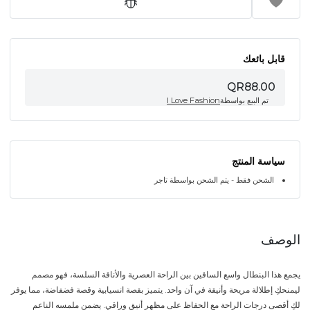
قابل بائعك
QR88.00
تم البيع بواسطة
I Love Fashion
سياسة المنتج
الشحن فقط - يتم الشحن بواسطة تاجر
الوصف
يجمع هذا البنطال واسع الساقين بين الراحة العصرية والأناقة السلسة، فهو مصمم
ليمنحكِ إطلالة مريحة وأنيقة في آن واحد. يتميز بقصة انسيابية وقصة فضفاضة، مما يوفر
لكِ أقصى درجات الراحة مع الحفاظ على مظهر أنيق وراقي. يضمن ملمسه الناعم