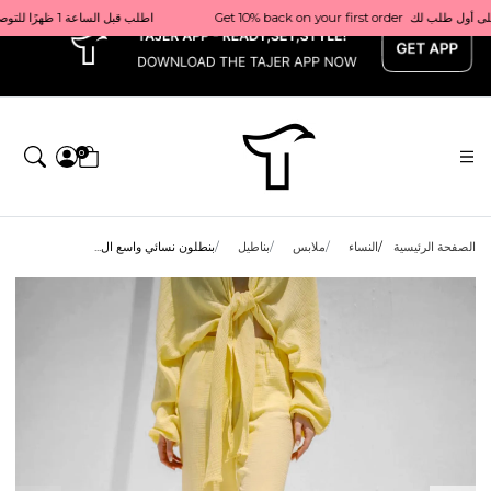
x
Get 10% back on your first order  احصل على 10٪ على أول طلب لك    |    Use code: Welcome10   استخدم الرمز: Welcome10           |                                                                             Order before 1 PM for same-day delivery in Qatar                                 اطلب قبل الساعة 1 ظهرًا للتوصيل في نفس اليوم داخل قطر
0
الصفحة الرئيسية
النساء
ملابس
بناطيل
بنطلون نسائي واسع ال...