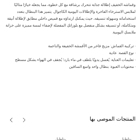
وقماشه الخفيف إطلالة جذابة تتحرك برشاقة مع كل خطوة، مما يجعله خيارًا مثاليًا
لملابس الاسترخاء الفاخرة والإطلالات اليومية الكاجوال. يتميز هذا البنطال بتعدد
استخداماته وسهولة تنسيقه، حيث يمكنكِ ارتداؤه مع قميص داخلي مطابق لإطلالة أنيقة
ومتكاملة، أو تنسيقه بشكل منفصل مع بلوزاتكِ المفضلة لإضفاء لمسة مميزة على خزانة
ملابسكِ اليومية.
∙ تركيبة القماش: مزيج فاخر من الأقمشة الخفيفة والناعمة
∙ نوع القصة: عادية
∙ تعليمات العناية: يُغسل يدويًا بلطف في ماء بارد؛ يُجفف في الهواء بشكل مسطح
∙ محتويات العبوة: بنطال واحد واسع الساقين
المنتجات الموصى بها
بناطيل
بناطيل