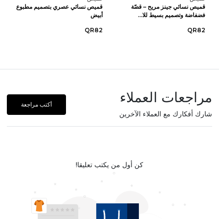
قميص نسائي جينز مريح – قصّة
قميص نسائي عصري بتصميم مطبوع
فضفاضة وتصميم بسيط للا...
أبيض
QR82
QR82
مراجعات العملاء
أكتب مراجعة
شارك أفكارك مع العملاء الآخرين
كن أول من يكتب تعليقا!