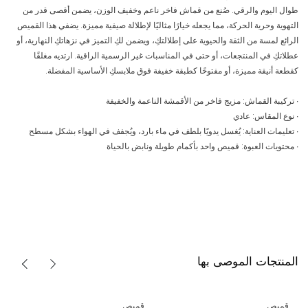
طوال اليوم والرقي. صُنع من قماش فاخر ناعم وخفيف الوزن، يضمن أقصى قدر من
التهوية وحرية الحركة، مما يجعله خيارًا مثاليًا لإطلالة صيفية مميزة. يضفي هذا القميص
الرائع لمسة من الثقة والحيوية على إطلالتكِ، ويضمن لكِ التميز في نزهاتكِ النهارية، أو
عطلاتكِ في المنتجعات، أو حتى في المناسبات غير الرسمية الراقية. ارتديه مغلقًا
كقطعة أنيقة مميزة، أو مفتوحًا كطبقة خفيفة فوق ملابسكِ الأساسية المفضلة.
∙ تركيبة القماش: مزيج فاخر من الأقمشة الناعمة والخفيفة
∙ نوع المقاس: عادي
∙ تعليمات العناية: يُغسل يدويًا بلطف في ماء بارد، ويُجفف في الهواء بشكل مسطح
∙ محتويات العبوة: قميص واحد بأكمام طويلة ونابض بالحياة
المنتجات الموصى بها
قميص
قميص