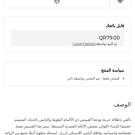
قابل بائعك
QR79.00
تم البيع بواسطة
I Love Fashion
سياسة المنتج
الشحن فقط - يتم الشحن بواسطة تاجر
الوصف
تألقي بإطلالة جريئة مع هذا القميص ذي الأكمام الطويلة والنابض بالحياة، المصمم
خصيصًا للنساء اللواتي يعشقن الأناقة العصرية البسيطة. يتميز هذا القميص بقصة
فضفاضة وانسيابية، وإغلاق أمامي كلاسيكي بأزرار، ليمنحكِ مظهرًا أنيقًا يجمع بين الراحة