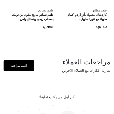
طقم مطابق
طقم مطابق
كارديغان محبوك بأزرار ذو أكمام
طقم نسائي مريح مكون من تونيك
طويلة مع تنورة طويل...
بسحاب ربعي وبنطال واس...
QR168
QR160
مراجعات العملاء
أكتب مراجعة
شارك أفكارك مع العملاء الآخرين
كن أول من يكتب تعليقا!