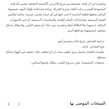
وعصرية في آن واحد. مصنوعة من مزيج فاخر من الأقمشة الخفيفة، تضمن لكِ هذه
المجموعة أقصى درجات الثقة، وحرية الحركة، وراحة استثنائية طوال اليوم. تصميمها
الراقي يجعلها قطعة أساسية لا غنى عنها في أي خزانة ملابس عصرية، مثالية لملابس
العمل الرسمية، واجتماعات العمل الهامة، والمناسبات الرسمية، أو حتى السهرات
الراقية. ارتديهما معًا لإطلالة أنيقة وعصرية دون عناء، أو نسقي البليزر والبنطال بشكل
منفصل لتنسيقهما مع قطع أخرى.
∙ تركيبة القماش: مزيج فاخر بتصميم أنيق
∙ نوع المقاس: عادي
∙ تعليمات العناية: غسيل يدوي لطيف بماء بارد أو تنظيف جاف؛ يُجفف في الهواء بشكل
مسطح
∙ محتويات المجموعة: بليزر مزدوج الصدر، بنطال واسع الساقين
المنتجات الموصى بها