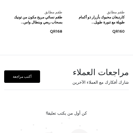
طقم مطابق
طقم مطابق
كارديغان محبوك بأزرار ذو أكمام
طقم نسائي مريح مكون من تونيك
طويلة مع تنورة طويل...
بسحاب ربعي وبنطال واس...
QR168
QR160
مراجعات العملاء
أكتب مراجعة
شارك أفكارك مع العملاء الآخرين
كن أول من يكتب تعليقا!