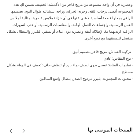
وعصرية في آن واحد. مصنوعة من مزيج فاخر من الأقمشة الخفيفة، تضمن لكِ هذه
المجموعة أقصى درجات الثقة، وحرية الحركة، وراحة استثنائية طوال اليوم. تصميمها
الراقي يجعلها قطعة أساسية لا غنى عنها في أي خزانة ملابس عصرية، مثالية لملابس
العمل الرسمية، واجتماعات العمل الهامة، والمناسبات الرسمية، أو حتى السهرات
الراقية. ارتديهما معًا لإطلالة أنيقة وعصرية دون عناء، أو نسقي البليزر والبنطال بشكل
منفصل لتنسيقهما مع قطع أخرى.
∙ تركيبة القماش: مزيج فاخر بتصميم أنيق
∙ نوع المقاس: عادي
∙ تعليمات العناية: غسيل يدوي لطيف بماء بارد أو تنظيف جاف؛ يُجفف في الهواء بشكل
مسطح
∙ محتويات المجموعة: بليزر مزدوج الصدر، بنطال واسع الساقين
المنتجات الموصى بها