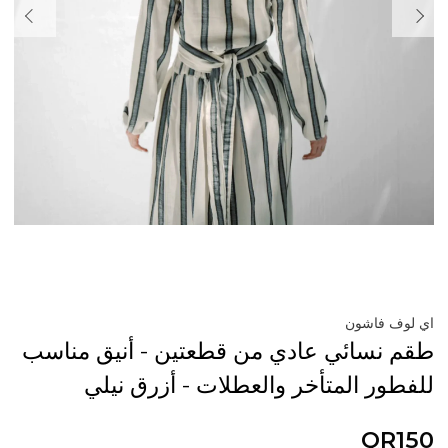
اي لوف فاشون
طقم نسائي عادي من قطعتين - أنيق مناسب
للفطور المتأخر والعطلات - أزرق نيلي
QR150