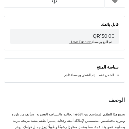
قابل بائعك
QR150.00
تم البيع بواسطة
I Love Fashion
سياسة المنتج
الشحن فقط - يتم الشحن بواسطة تاجر
الوصف
يجمع هذا الطقم المتناسق بين الأناقة الخالدة والبساطة العصرية، ويتألف من بلوزة
وتنورة مخططتين، مصممتين لإطلالة أنيقة وجذابة. يتميز الطقم بقصة مريحة مزينة
بخطوط عمودية ناعمة، مما يمنحكِ مظهرًا رشيقًا وطويلًا يُبرز جمال قوامكِ. يوفر