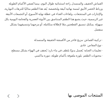
القماش الخفيف والمنسدل راحة استثنائية طوال اليوم، بينما تُضفي الأكمام الطويلة
ورباط الخصر الأنيق لمسة نهائية أنيقة ومُخصصة. يُعد هذا الطقم مثاليًا للنزهات النهارية،
والإجازات في المنتجعات، ولقاءات الغداء في عطلة نهاية الأسبوع، أو التجمعات الأنيقة
غير الرسمية، حيث يجمع هذا الطقم المتناسق بين الأنوثة العصرية والفخامة اليومية بكل
سهولة. يمكنكِ تنسيق القطعتين معًا لإطلالة متكاملة، أو مزجهما وتنسيقهما بشكل
منفصل.
∙ تركيبة القماش: مزيج فاخر من الأقمشة الخفيفة والمنسدلة
∙ نوع المقاس: عادي
∙ تعليمات العناية: يُغسل يدويًا بلطف في ماء بارد؛ يُجفف في الهواء بشكل مسطح
∙ محتويات الطقم: بلوزة ملفوفة بأكمام طويلة، تنورة ماكسي
المنتجات الموصى بها