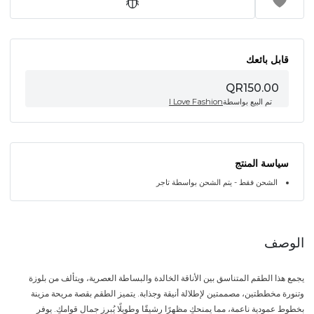
قابل بائعك
QR150.00
تم البيع بواسطة
I Love Fashion
سياسة المنتج
الشحن فقط - يتم الشحن بواسطة تاجر
الوصف
يجمع هذا الطقم المتناسق بين الأناقة الخالدة والبساطة العصرية، ويتألف من بلوزة
وتنورة مخططتين، مصممتين لإطلالة أنيقة وجذابة. يتميز الطقم بقصة مريحة مزينة
بخطوط عمودية ناعمة، مما يمنحكِ مظهرًا رشيقًا وطويلًا يُبرز جمال قوامكِ. يوفر