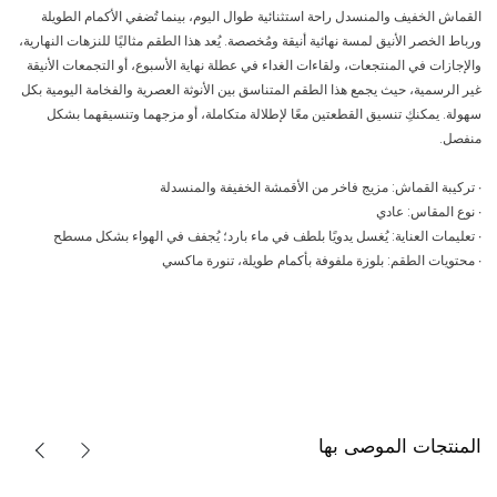
القماش الخفيف والمنسدل راحة استثنائية طوال اليوم، بينما تُضفي الأكمام الطويلة
ورباط الخصر الأنيق لمسة نهائية أنيقة ومُخصصة. يُعد هذا الطقم مثاليًا للنزهات النهارية،
والإجازات في المنتجعات، ولقاءات الغداء في عطلة نهاية الأسبوع، أو التجمعات الأنيقة
غير الرسمية، حيث يجمع هذا الطقم المتناسق بين الأنوثة العصرية والفخامة اليومية بكل
سهولة. يمكنكِ تنسيق القطعتين معًا لإطلالة متكاملة، أو مزجهما وتنسيقهما بشكل
منفصل.
∙ تركيبة القماش: مزيج فاخر من الأقمشة الخفيفة والمنسدلة
∙ نوع المقاس: عادي
∙ تعليمات العناية: يُغسل يدويًا بلطف في ماء بارد؛ يُجفف في الهواء بشكل مسطح
∙ محتويات الطقم: بلوزة ملفوفة بأكمام طويلة، تنورة ماكسي
المنتجات الموصى بها