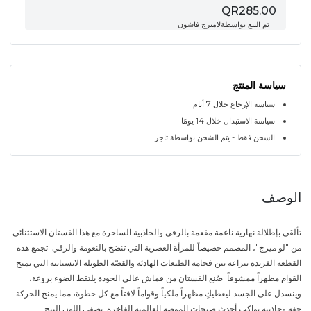
QR285.00
تم البيع بواسطة
لاميرج فاشون
سياسة المنتج
سياسة الإرجاع خلال 7 أيام
سياسة الاستبدال خلال 14 يومًا
الشحن فقط - يتم الشحن بواسطة تاجر
الوصف
تألقي بإطلالة نهارية ناعمة مفعمة بالرقي والجاذبية الساحرة مع هذا الفستان الاستثنائي
من "لو ميرج"، المصمم خصيصاً للمرأة العصرية التي تنضح بالنعومة والرقي. تجمع هذه
القطعة الفريدة ببراعة بين فخامة الطبعات الهادئة والقصّة الطويلة الانسيابية التي تمنح
القوام مظهراً ممشوقاً. صُنع الفستان من قماش عالي الجودة يلتقط الضوء بروعة،
وينسدل على الجسد ليعطيكِ مظهراً ملكياً وقواماً لافتاً مع كل خطوة، مما يمنح الحركة
خفة وجاذبية تواكب أحدث صيحات الموضة العالمية الفاخرة. يضفي اللون البيج