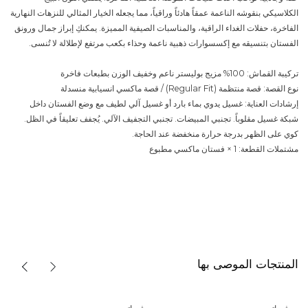
الكلاسيكي بنقوشه الناعمة عمقاً هادئاً وراقياً، مما يجعله الخيار المثالي للنزهات النهارية
الفاخرة، حفلات الغداء الراقية، والمناسبات الصيفية المميزة. يمكنكِ إبراز جمال ورونق
الفستان بتنسيقه مع إكسسوارات ذهبية ناعمة وحذاء بكعب مرتفع لإطلالة لا تُنسى.
تركيبة القماش: 100% مزيج بوليستر ناعم وخفيف الوزن بطبعات فاخرة
نوع القصة: قصة منتظمة (Regular Fit) / قصة ماكسي انسيابية منسدلة
إرشادات العناية: غسيل يدوي بماء بارد أو غسيل آلي لطيف مع وضع الفستان داخل
شبكة غسيل مقلوباً. تجنبي المبيضات. تجنبي التجفيف الآلي. يُجفف تعليقاً في الظل.
كوي على الظهر بدرجة حرارة منخفضة عند الحاجة.
مشتملات القطعة: 1 × فستان ماكسي مطبوع
المنتجات الموصى بها