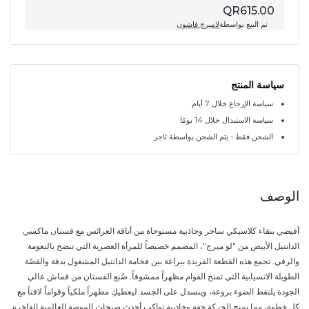
QR615.00
تم البيع بواسطة
لاميرج فاشون
سياسة المنتج
سياسة الإرجاع خلال 7 أيام
سياسة الاستبدال خلال 14 يومًا
الشحن فقط - يتم الشحن بواسطة تاجر
الوصف
أفيضي بنقاء كلاسيكي ساحر وجاذبية مستوحاة من أناقة العرائس مع فستان ماكسي
الدانتيل الأبيض من "لو ميرج"، المصمم خصيصاً للمرأة العصرية التي تنضح بالنعومة
والرقي. تجمع هذه القطعة الفريدة ببراعة بين فخامة الدانتيل المشغول بدقة والقصّة
الطويلة الانسيابية التي تمنح القوام مظهراً ممشوقاً. صُنع الفستان من قماش عالي
الجودة يلتقط الضوء بروعة، وينسدل على الجسد ليعطيكِ مظهراً ملكياً وقواماً لافتاً مع
كل خطوة، مما يمنح الحركة خفة وجاذبية تواكب أحدث صيحات الموضة العالمية الفاخرة.