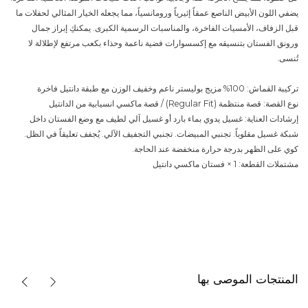
يضفي اللون الأبيض الناصع عمقاً إثيرياً ورومانسياً، مما يجعله الخيار المثالي لحفلات ما
قبل الزفاف، الأمسيات الفاخرة، والمناسبات الرسمية الكبرى. يمكنكِ إبراز جمال
ورونق الفستان بتنسيقه مع إكسسوارات فضية ناعمة وحذاء بكعب مرتفع لإطلالة لا
تُنسى.
تركيبة القماش: 100% مزيج بوليستر ناعم وخفيف الوزن مع طبقة دانتيل فاخرة
نوع القصة: قصة منتظمة (Regular Fit) / قصة ماكسي انسيابية من الدانتيل
إرشادات العناية: غسيل يدوي بماء بارد أو غسيل آلي لطيف مع وضع الفستان داخل
شبكة غسيل مقلوباً. تجنبي المبيضات. تجنبي التجفيف الآلي. يُجفف تعليقاً في الظل.
كوي على الظهر بدرجة حرارة منخفضة عند الحاجة.
مشتملات القطعة: 1 × فستان ماكسي دانتيل
المنتجات الموصى بها