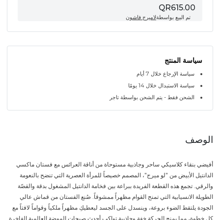
QR615.00
تم البيع بواسطة
لاميرج فاشون
سياسة المنتج
سياسة الإرجاع خلال 7 أيام
سياسة الاستبدال خلال 14 يومًا
الشحن فقط - يتم الشحن بواسطة تاجر
الوصف
أفيضي بنقاء كلاسيكي ساحر وجاذبية مستوحاة من أناقة العرائس مع فستان ماكسي
الدانتيل الأبيض من "لو ميرج"، المصمم خصيصاً للمرأة العصرية التي تنضح بالنعومة
والرقي. تجمع هذه القطعة الفريدة ببراعة بين فخامة الدانتيل المشغول بدقة والقصّة
الطويلة الانسيابية التي تمنح القوام مظهراً ممشوقاً. صُنع الفستان من قماش عالي
الجودة يلتقط الضوء بروعة، وينسدل على الجسد ليعطيكِ مظهراً ملكياً وقواماً لافتاً مع
كل خطوة، مما يمنح الحركة خفة وجاذبية تواكب أحدث صيحات الموضة العالمية الفاخرة.