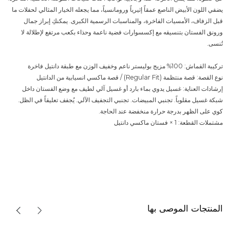
يضفي اللون الأبيض الناصع عمقاً إثيرياً ورومانسياً، مما يجعله الخيار المثالي لحفلات ما
قبل الزفاف، الأمسيات الفاخرة، والمناسبات الرسمية الكبرى. يمكنكِ إبراز جمال
ورونق الفستان بتنسيقه مع إكسسوارات فضية ناعمة وحذاء بكعب مرتفع لإطلالة لا
تُنسى.
تركيبة القماش: 100% مزيج بوليستر ناعم وخفيف الوزن مع طبقة دانتيل فاخرة
نوع القصة: قصة منتظمة (Regular Fit) / قصة ماكسي انسيابية من الدانتيل
إرشادات العناية: غسيل يدوي بماء بارد أو غسيل آلي لطيف مع وضع الفستان داخل
شبكة غسيل مقلوباً. تجنبي المبيضات. تجنبي التجفيف الآلي. يُجفف تعليقاً في الظل.
كوي على الظهر بدرجة حرارة منخفضة عند الحاجة.
مشتملات القطعة: 1 × فستان ماكسي دانتيل
المنتجات الموصى بها