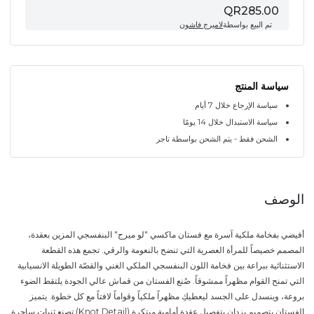
QR285.00
تم البيع بواسطة
لاميرج فاشون
سياسة المنتج
سياسة الإرجاع خلال 7 أيام
سياسة الاستبدال خلال 14 يومًا
الشحن فقط - يتم الشحن بواسطة تاجر
الوصف
أفيضي بفخامة ملكية آسرة مع فستان ماكسي "لو ميرج" البنفسجي المزين بعقدة،
المصمم خصيصاً للمرأة العصرية التي تنضح بالنعومة والرقي. تجمع هذه القطعة
الاستثنائية ببراعة بين فخامة اللون البنفسجي الملكي الغني والقصّة الطويلة الانسيابية
التي تمنح القوام مظهراً ممشوقاً. صُنع الفستان من قماش عالي الجودة يلتقط الضوء
بروعة، وينسدل على الجسد ليعطيكِ مظهراً ملكياً وقواماً لافتاً مع كل خطوة. يتميز
الفستان بتصميم يزدان بتفصيل عقدة أمامية مبتكرة (Knot Detail) تصنع ثنيات ساحرة