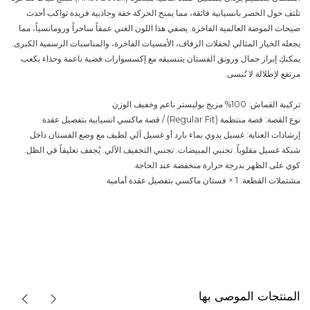
تلتف حول الخصر بانسيابية فائقة، مما يمنح الحركة خفة وجاذبية فريدة تواكب أحدث
صيحات الموضة العالمية الفاخرة. يضفي هذا اللون الغني عمقاً ساحراً ورومانسياً، مما
يجعله الخيار المثالي لحفلات الزفاف، الأمسيات الفاخرة، والمناسبات الرسمية الكبرى.
يمكنكِ إبراز جمال ورونق الفستان بتنسيقه مع إكسسوارات فضية ناعمة وحذاء بكعب
مرتفع لإطلالة لا تُنسى.
تركيبة القماش: 100% مزيج بوليستر ناعم وخفيف الوزن
نوع القصة: قصة منتظمة (Regular Fit) / قصة ماكسي انسيابية بتفصيل عقدة
إرشادات العناية: غسيل يدوي بماء بارد أو غسيل آلي لطيف مع وضع الفستان داخل
شبكة غسيل مقلوباً. تجنبي المبيضات. تجنبي التجفيف الآلي. يُجفف تعليقاً في الظل.
كوي على الظهر بدرجة حرارة منخفضة عند الحاجة.
مشتملات القطعة: 1 × فستان ماكسي بتفصيل عقدة أمامية
المنتجات الموصى بها