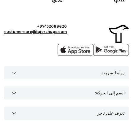
QR24
QR73
+97452088820
customercare@tajershops.com
روابط سريعة
انضم إلى الحركة:
تعرف على تاجر