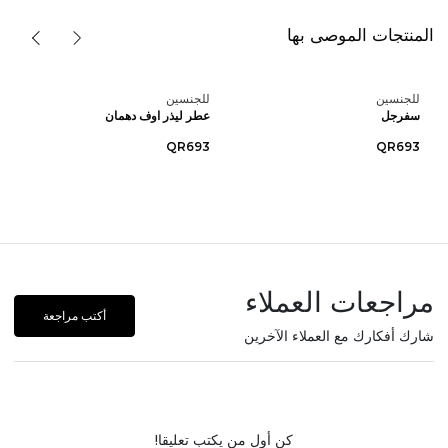
المنتجات الموصى بها
للجنسين
للجنسين
سفرجل
عطر ليذر اوف دهمان
QR693
QR693
مراجعات العملاء
أكتب مراجعة
شارك أفكارك مع العملاء الآخرين
كن أول من يكتب تعليقا!