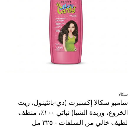
سكالا
شامبو سكالا إكسبرت (دي-بانثينول، زيت
الخروع، وزبدة الشيا) نباتي ١٠٠٪، منظف
لطيف خالي من السلفات - ٣٢٥ مل