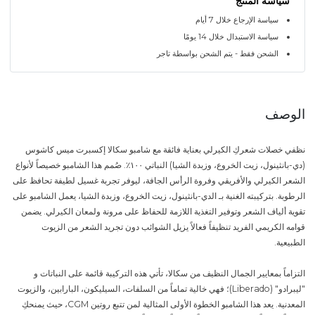
سياسة المنتج
سياسة الإرجاع خلال 7 أيام
سياسة الاستبدال خلال 14 يومًا
الشحن فقط - يتم الشحن بواسطة تاجر
الوصف
نظفي خصلات شعركِ الكيرلي بعناية فائقة مع شامبو سكالا إكسبرت ميس كاشوس
(دي-بانثينول، زيت الخروع، وزبدة الشيا) النباتي ١٠٠٪. صُمم هذا الشامبو خصيصاً لأنواع
الشعر الكيرلي والأفريقي وفروة الرأس الجافة، ليوفر تجربة غسيل لطيفة تحافظ على
الرطوبة. بتركيبته الغنية بـ الدي-بانثينول، زيت الخروع، وزبدة الشيا، يعمل الشامبو على
تقوية ألياف الشعر وتوفير التغذية اللازمة للحفاظ على مرونة ولمعان الكيرلي. يضمن
قوامه الكريمي الفريد تنظيفاً فعالاً يزيل الشوائب دون تجريد الشعر من الزيوت
الطبيعية.
التزاماً بمعايير الجمال النظيف من سكالا، تأتي هذه التركيبة قائمة على النباتات و
"ليبرادو" (Liberado)؛ فهي خالية تماماً من السلفات، السيليكون، البارابين، والزيوت
المعدنية. يعد هذا الشامبو الخطوة الأولى المثالية لمن تتبع روتين CGM، حيث يمنحكِ