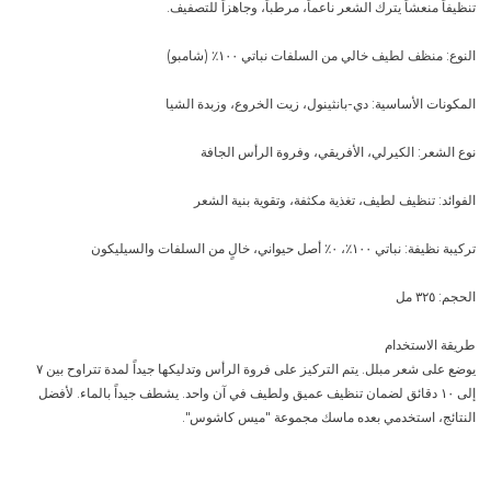
تنظيفاً منعشاً يترك الشعر ناعماً، مرطباً، وجاهزاً للتصفيف.
النوع: منظف لطيف خالي من السلفات نباتي ١٠٠٪ (شامبو)
المكونات الأساسية: دي-بانثينول، زيت الخروع، وزبدة الشيا
نوع الشعر: الكيرلي، الأفريقي، وفروة الرأس الجافة
الفوائد: تنظيف لطيف، تغذية مكثفة، وتقوية بنية الشعر
تركيبة نظيفة: نباتي ١٠٠٪، ٠٪ أصل حيواني، خالٍ من السلفات والسيليكون
الحجم: ٣٢٥ مل
طريقة الاستخدام
يوضع على شعر مبلل. يتم التركيز على فروة الرأس وتدليكها جيداً لمدة تتراوح بين ٧
إلى ١٠ دقائق لضمان تنظيف عميق ولطيف في آن واحد. يشطف جيداً بالماء. لأفضل
النتائج، استخدمي بعده ماسك مجموعة "ميس كاشوس".