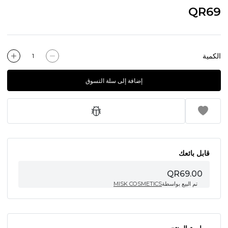
QR69
الكمية
إضافة إلى سلة التسوق
قابل بائعك
QR69.00
تم البيع بواسطة
MISK COSMETICS