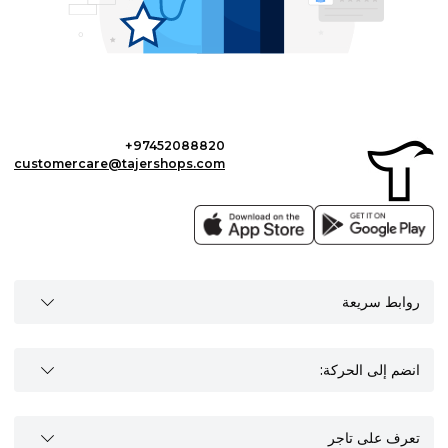
+97452088820
customercare@tajershops.com
روابط سريعة
انضم إلى الحركة:
تعرف على تاجر