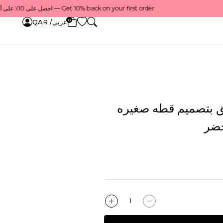
Get 10% back on your first order — احصل على 10٪ على أول طلب لك    |    Use code: Welcome10 — استخدم الرمز: Welcome10    |    Order before 1 PM for same-day delivery in Qatar — اطلب قبل الساعة 1 ظهرًا للتوصيل في نفس اليوم داخل قطر
0
عربي/ QAR
بتصميم قطه صغيره
خضر