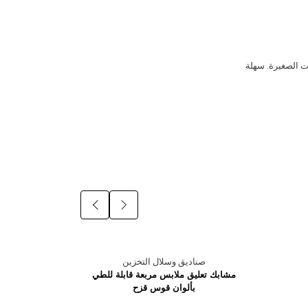
ت الصغيرة. سهلة
صناديق وسلال التخزين
صن
مشابك تعليق ملابس مربعة قابلة للطي
صن
بألوان قوس قزح