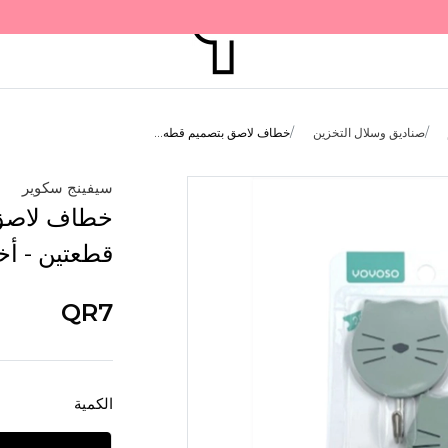
صناديق وسلال التخزين
خطاف لاصق بتصميم قطه...
سيفينج سكوير
خطاف لاصق 
قطعتين - أ
QR7
الكمية