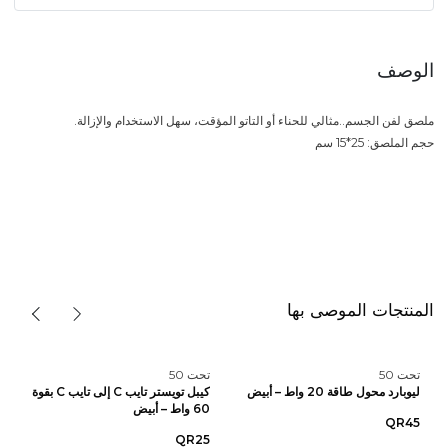
الوصف
ملصق لفن الجسم..مثالي للحناء أو التاتو المؤقت، سهل الاستخدام والإزالة.
حجم الملصق: 25*15 سم
المنتجات الموصى بها
تحت 50
تحت 50
ليوبارد محول طاقة 20 واط – أبيض
كيبل تويستر تايب C إلى تايب C بقوة
60 واط – أبيض
QR45
QR25