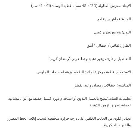
الأبعاد: مفرش الطاولة (120 × 45 سم)، أغطية الوسائد (41 × 41 سم)
المادة: قماش بيج فاخر
اللون: بيج مع تطريز ذهبي
الطراز: ثقافي / احتفالي / أنيق
التفاصيل: زخارف زهور ذهبية وخط عربي "رمضان كريم"
الاستخدام: قطعة مركزية لمائدة الطعام وزينة لمساحات الجلوس
المناسبة: احتفالات رمضان وعيد الفطر
تعليمات العناية: يُنصح بالغسل اليدوي أو استخدام دورة غسيل خفيفة مع ألوان مشابهة
لحماية تطريز الزهور الذهبية.
تحذير: يُكوى من الجانب الخلفي على درجة حرارة منخفضة لتجنب إتلاف الخط المطرز
والخيوط الديكورية.