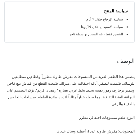
سياسة المنتج
سياسة الإرجاع خلال 7 أيام
سياسة الاستبدال خلال 14 يومًا
الشحن فقط - يتم الشحن بواسطة تاجر
الوصف
يتضمن هذا الطقم الفريد من المنسوجات مفرش طاولة مطرزاً وغطاءين متطابقين
للوسائد، صُممت لتضفي أناقة احتفالية على منزلك. صُنعت القطع من قماش بيج فاخر،
وتتميز بزخارف زهور ذهبية تحيط بخط عربي بعبارة "رمضان كريم". يؤكد التصميم على
البراعة الفنية الثقافية، مما يجعله خياراً مثالياً لتزيين مائدة الطعام ومساحات الجلوس
بالدفء والرقي.
النوع: طقم منسوجات احتفالي مطرز
المحتويات: مفرش طاولة عدد 1، أغطية وسائد عدد 2