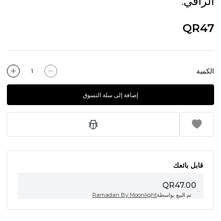
الراقي.
QR47
الكمية
إضافة إلى سلة التسوق
قابل بائعك
QR47.00
تم البيع بواسطة
Ramadan By Moonlight