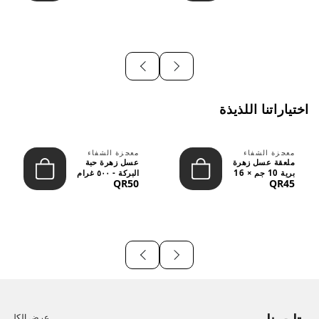
اختياراتنا اللذيذة
معجزة الشفاء
معجزة الشفاء
ملعقة عسل زهرة
عسل زهرة حبة
برية 10 جم × 16
البركة - ٥٠٠ غرام
QR50
QR45
قطعة
عرض الكل