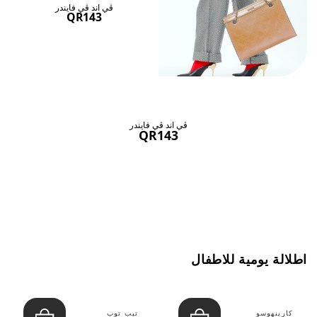
ڤي اند ڤي فايندر
QR143
ڤي اند ڤي فايندر
QR143
اطلالة يومية للاطفال
كارينهوسو
تيب توب