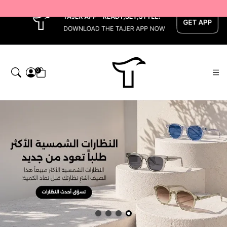
x
0
اجر — Home page default h1 desc