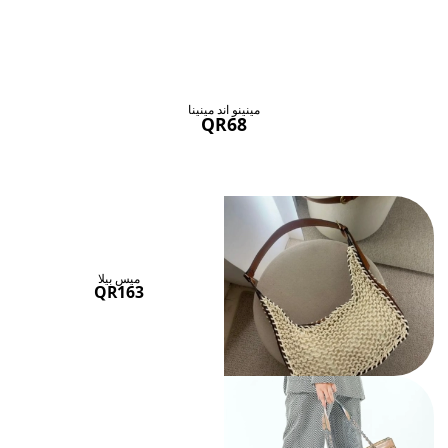
حقائب ستنال اعجابها
عرض الكل
مينينو اند مينينا
QR68
ميس بيلا
QR163