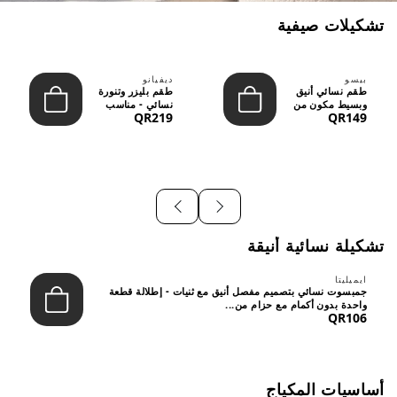
تشكيلات صيفية
بيسو
ديفيانو
طقم نسائي أنيق
طقم بليزر وتنورة
وبسيط مكون من
نسائي - مناسب
QR219
QR149
قطعتين - تصميم
للعمل الرسمي
عصري م...
والسهر...
تشكيلة نسائية أنيقة
ايميليتا
جمبسوت نسائي بتصميم مفصل أنيق مع ثنيات - إطلالة قطعة
واحدة بدون أكمام مع حزام من...
QR106
أساسيات المكياج