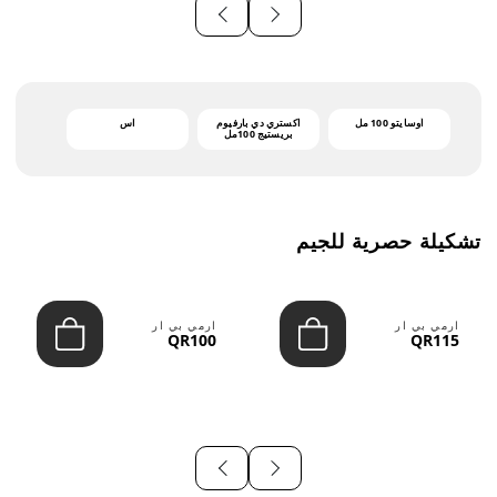
أوسايتو 100 مل
اكستري دي بارفيوم
اس
بريستيج 100مل
تشكيلة حصرية للجيم
ارمي بي ار
ارمي بي ار
QR100
QR115