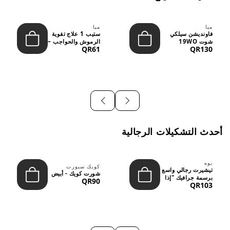
ميا
ميا
فاونديشن سيلكي
ستيب 1 علاج تقوية
شوت 19WO
الرموش والحواجب –
QR61
QR130
ميديوم دارك بدرجة
12 مل
متوسطة إ...
أحدث التشكيلات الرجالية
بوه
كويك سبورت
تيشيرت رجالي واسع
شورت كويك - أبيض
برسمة جرافيك "إذا
QR90
QR103
لم نُعجبك...