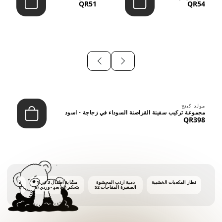
QR51
QR54
⠀
مولد كينج
مجموعة تركيب سفينة القراصنة السوداء في زجاجة - اسود
QR398
قطار المكعبات الخشبية
دمية أرنب المحشوة
مشّاية أطفال 3 في 1
ماكينة فقاع
الصغيرة المفاجآت S2
بتحكم عن بعد - وردي (6
أشهر فأكثر)
أونصات 
الفق