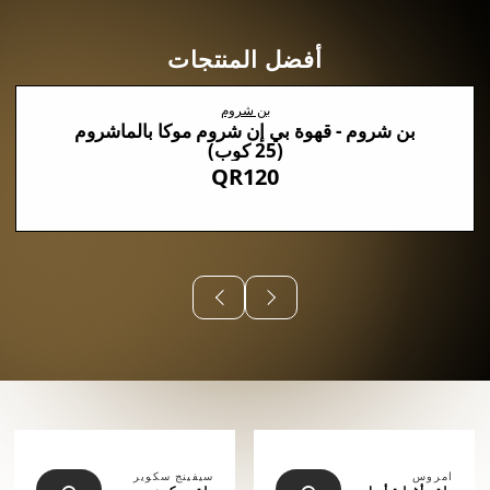
أفضل المنتجات
بن شروم
بن شروم - قهوة بي إن شروم موكا بالماشروم
(25 كوب)
QR120
⠀⠀⠀⠀
امروس
سيفينج سكوير