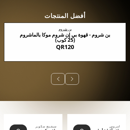
أفضل المنتجات
بن شروم
بن شروم - قهوة بي إن شروم موكا بالماشروم
(25 كوب)
QR120
⠀⠀⠀⠀
امروس
سيفينج سكوير