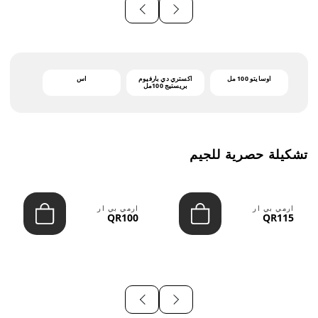
أوسايتو 100 مل
اكستري دي بارفيوم
اس
بريستيج 100مل
تشكيلة حصرية للجيم
ارمي بي ار
ارمي بي ار
QR100
QR115