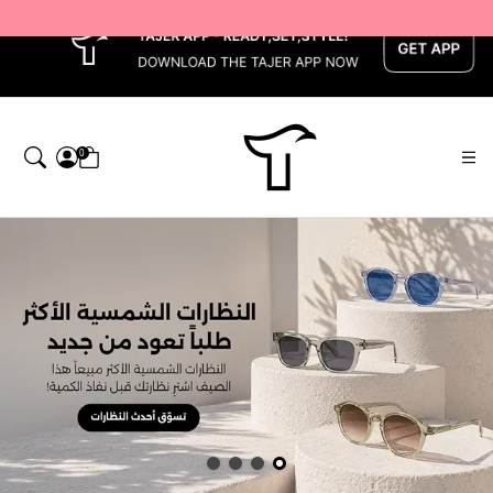
x
0
اجر — Home page default h1 desc