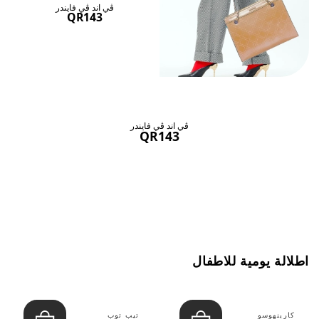
ڤي اند ڤي فايندر
QR143
ڤي اند ڤي فايندر
QR143
اطلالة يومية للاطفال
كارينهوسو
تيب توب