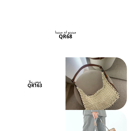
حقائب ستنال اعجابها
عرض الكل
مينينو اند مينينا
QR68
ميس بيلا
QR163