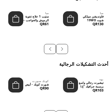
ميا
ميا
فاونديشن سيلكي
ستيب 1 علاج تقوية
شوت 19WO
الرموش والحواجب –
QR61
QR130
ميديوم دارك بدرجة
12 مل
متوسطة إ...
أحدث التشكيلات الرجالية
بوه
كويك سبورت
تيشيرت رجالي واسع
شورت كويك - أبيض
برسمة جرافيك "إذا
QR90
QR103
لم نُعجبك...