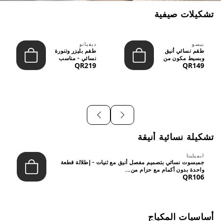
تشكيلات صيفية
بيسو
ديفيانو
طقم نسائي أنيق
طقم بليزر وتنورة
وبسيط مكون من
نسائي - مناسب
QR219
QR149
قطعتين - تصميم
للعمل الرسمي
عصري م...
والسهر...
تشكيلة نسائية أنيقة
ايميليتا
جمبسوت نسائي بتصميم مفصل أنيق مع ثنيات - إطلالة قطعة
واحدة بدون أكمام مع حزام من...
QR106
أساسيات المكياج