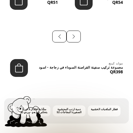
QR51
QR54
⠀
مولد كينج
مجموعة تركيب سفينة القراصنة السوداء في زجاجة - اسود
QR398
قطار المكعبات الخشبية
دمية أرنب المحشوة
مشّاية أطفال 3 في 1
ماكينة فقاع
الصغيرة المفاجآت S2
بتحكم عن بعد - وردي (6
أشهر فأكثر)
أونصات 
الفق