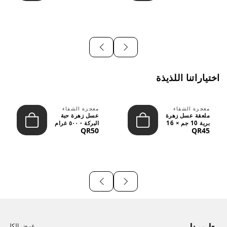
اختياراتنا اللذيذة
معجزة الشفاء
معجزة الشفاء
ملعقة عسل زهرة
عسل زهرة حبة
برية 10 جم × 16
البركة - ٥٠٠ غرام
QR50
QR45
قطعة
عرض الكل